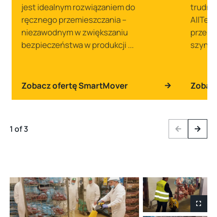
jest idealnym rozwiązaniem do
trudny
ręcznego przemieszczania –
AllTerr
niezawodnym w zwiększaniu
przemi
bezpieczeństwa w produkcji ...
szynach
Zobacz ofertę SmartMover
Zobacz
1 of 3
Previous
Next