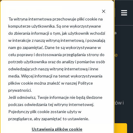
PL-PL
Ta witryna internetowa przechowuje pliki cookie na
komputerze użytkownika. Są one wykorzystywane
Strona główna
/
Przemysł spożywczy
/
Przetwórstwo mięsa
do zbierania informacji o tym, jak użytkownik wchodzi
w interakcje z naszą witryną internetową, i pozwalają
nam go zapamiętać. Dane te są wykorzystywane w
Walka z bólem i nadwyrężeniami w przetwórstwie
celu poprawy i dostosowania przeglądania strony do
mięsa
potrzeb użytkownika oraz do analizy i pomiarów osób
odwiedzających naszą witrynę internetową i inne
Przemysł spożywczy
media. Więcej informacji na temat wykorzystywania
plików cookie można znaleźć w naszej Polityce
prywatności.
Eliminacja ręcznego przenoszenia tusz i
Jeśli odmówisz, Twoje informacje nie będą śledzone
przetworzonego mięsa w celu ograniczenia urazów i
podczas odwiedzania tej witryny internetowej.
zwiększenia produktywności personelu...
Pojedynczy plik cookie zostanie użyty w
przeglądarce, aby zapamiętać to ustawienie.
Ustawienia plików cookie
Wyślij zapytanie