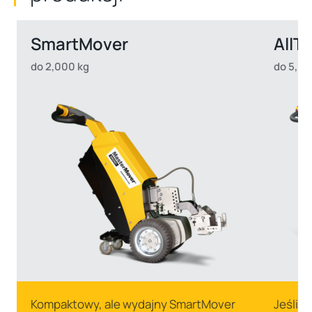
SmartMover
AllTe
do 2,000 kg
do 5,00
Kompaktowy, ale wydajny SmartMover
Jeśli 