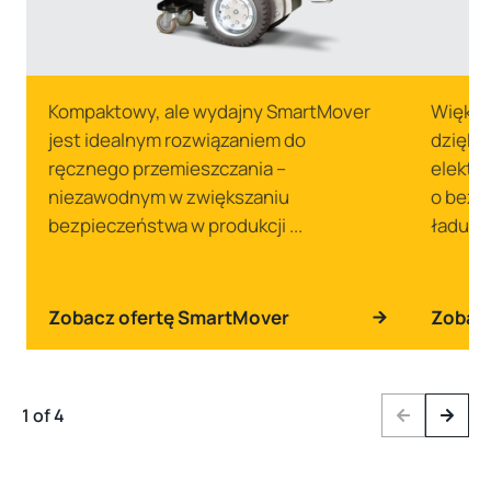
Kompaktowy, ale wydajny SmartMover
Większ
jest idealnym rozwiązaniem do
dzięki
ręcznego przemieszczania –
elektr
niezawodnym w zwiększaniu
o bezp
bezpieczeństwa w produkcji ...
ładunkó
Zobacz ofertę SmartMover
Zobacz
1 of 4
Previous
Next