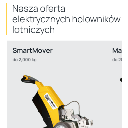
Nasza oferta
elektrycznych holowników
lotniczych
SmartMover
Mas
do 2,000 kg
do 20,0