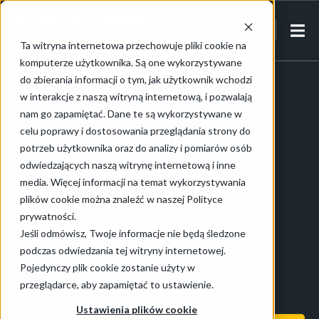
PL-PL
Ta witryna internetowa przechowuje pliki cookie na
komputerze użytkownika. Są one wykorzystywane
Strona główna
/
Przemysł lotniczy
/
Przemysł zbrojeniowy
do zbierania informacji o tym, jak użytkownik wchodzi
w interakcje z naszą witryną internetową, i pozwalają
nam go zapamiętać. Dane te są wykorzystywane w
Bezpieczny transport materiałów w branży
celu poprawy i dostosowania przeglądania strony do
zbrojeniowej
potrzeb użytkownika oraz do analizy i pomiarów osób
odwiedzających naszą witrynę internetową i inne
Przemysł zbrojeniowy
media. Więcej informacji na temat wykorzystywania
plików cookie można znaleźć w naszej Polityce
prywatności.
Producenci z branży zbrojeniowej polegają na
Jeśli odmówisz, Twoje informacje nie będą śledzone
holownikach elektrycznych
MasterMover
, które
podczas odwiedzania tej witryny internetowej.
umożliwiają bezpieczne i kontrolowane
Pojedynczy plik cookie zostanie użyty w
przemieszczanie cennych ładunków i sprzętu.
przeglądarce, aby zapamiętać to ustawienie.
Ustawienia plików cookie