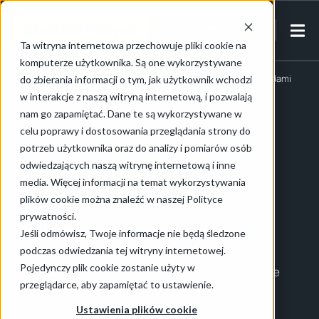
PL-PL
Ta witryna internetowa przechowuje pliki cookie na
komputerze użytkownika. Są one wykorzystywane
Strona główna
/
Obsługa obiektów i gospodarowanie odpadami
do zbierania informacji o tym, jak użytkownik wchodzi
/
Gospodarowanie odpadami
w interakcje z naszą witryną internetową, i pozwalają
nam go zapamiętać. Dane te są wykorzystywane w
celu poprawy i dostosowania przeglądania strony do
Zwiększenie bezpieczeństwa gospodarowania
potrzeb użytkownika oraz do analizy i pomiarów osób
odpadami
odwiedzających naszą witrynę internetową i inne
media. Więcej informacji na temat wykorzystywania
Gospodarowanie
plików cookie można znaleźć w naszej Polityce
prywatności.
odpadami
Jeśli odmówisz, Twoje informacje nie będą śledzone
podczas odwiedzania tej witryny internetowej.
Pojedynczy plik cookie zostanie użyty w
Eliminacja ręcznego przemieszczania i tworzenie
przeglądarce, aby zapamiętać to ustawienie.
bezpieczniejszych procesów gospodarowania
odpadami
Ustawienia plików cookie