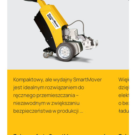
Kompaktowy, ale wydajny SmartMover
Większ
jest idealnym rozwiązaniem do
dzięki
ręcznego przemieszczania –
elektr
niezawodnym w zwiększaniu
o bezp
bezpieczeństwa w produkcji ...
ładunkó