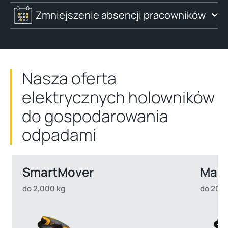
Zmniejszenie absencji pracowników
Nasza oferta
elektrycznych holowników
do gospodarowania
odpadami
SmartMover
Mas
do 2,000 kg
do 20,0