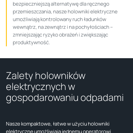
bezpieczniejszą alternatywę dla ręcznego
przemieszczania, nasze holowniki elektryczne
umożliwiają kontrolowany ruch ładunków
wewnątrz, na zewnątrz i na pochyłościach –
zmniejszając ryzyko obrażeń i zwiększając
produktywność.
Zalety holowników
elektrycznych w
gospodarowaniu odpadami
Nasze kompaktowe, łatwe w użyciu holowniki
elektryczne umożliwiają jednemu operatorowi