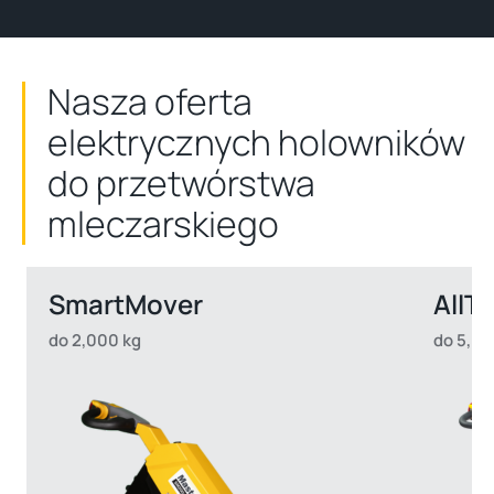
Nasza oferta
elektrycznych holowników
do przetwórstwa
mleczarskiego
SmartMover
AllTe
do 2,000 kg
do 5,00