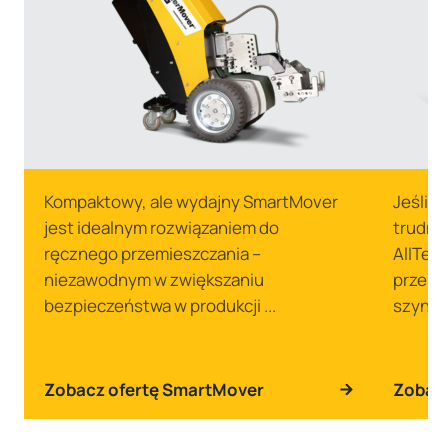
Kompaktowy, ale wydajny SmartMover
Jeśli 
jest idealnym rozwiązaniem do
trudny
ręcznego przemieszczania –
AllTerr
niezawodnym w zwiększaniu
przemi
bezpieczeństwa w produkcji ...
szynach
Zobacz ofertę SmartMover
Zobacz