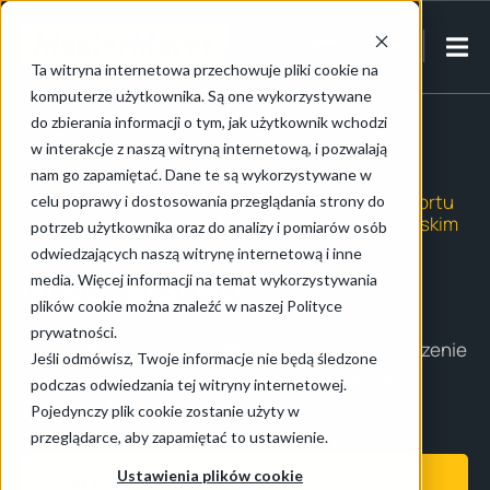
PL-PL
Ta witryna internetowa przechowuje pliki cookie na
komputerze użytkownika. Są one wykorzystywane
Strona główna
/
Przemysł spożywczy
/
Mleczarstwo
do zbierania informacji o tym, jak użytkownik wchodzi
w interakcje z naszą witryną internetową, i pozwalają
nam go zapamiętać. Dane te są wykorzystywane w
Tworzenie bezpieczniejszych procesów transportu
celu poprawy i dostosowania przeglądania strony do
materiałów w produkcji i przetwórstwie mleczarskim
potrzeb użytkownika oraz do analizy i pomiarów osób
odwiedzających naszą witrynę internetową i inne
Mleczarstwo
media. Więcej informacji na temat wykorzystywania
plików cookie można znaleźć w naszej Polityce
prywatności.
Holowniki elektryczne eliminują ręczne przenoszenie
Jeśli odmówisz, Twoje informacje nie będą śledzone
i zwiększają wydajność operacyjną w zakładach
podczas odwiedzania tej witryny internetowej.
przetwórstwa mleczarskiego.
Pojedynczy plik cookie zostanie użyty w
przeglądarce, aby zapamiętać to ustawienie.
Ustawienia plików cookie
Send enquiry