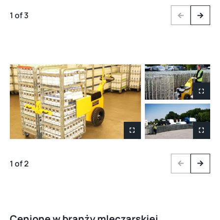
1 of 3
Previous
Next
1 of 2
Previous
Next
Cenione w branży mleczarskiej