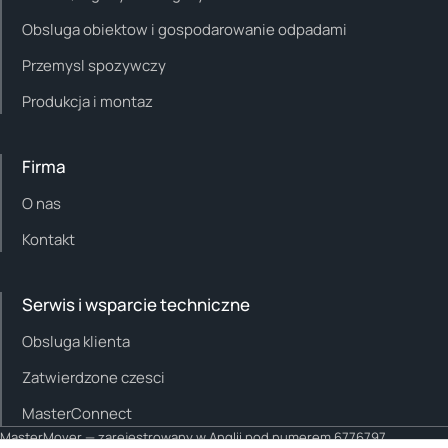
Obsluga obiektow i gospodarowanie odpadami
Przemysl spozywczy
Produkcja i montaz
Firma
O nas
Kontakt
Serwis i wsparcie techniczne
Obsluga klienta
Zatwierdzone czesci
MasterConnect
MasterMover — zarejestrowany w Anglii pod numerem 6776797.