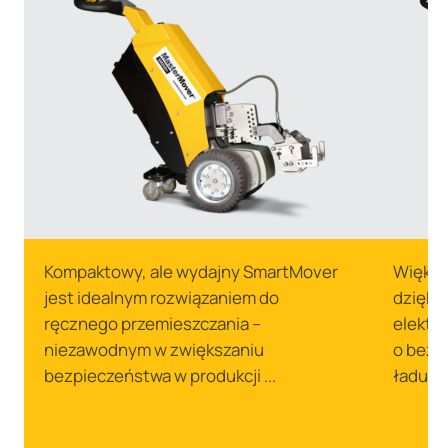
Kompaktowy, ale wydajny SmartMover
Większ
jest idealnym rozwiązaniem do
dzięki
ręcznego przemieszczania –
elektr
niezawodnym w zwiększaniu
o bezp
bezpieczeństwa w produkcji ...
ładunkó