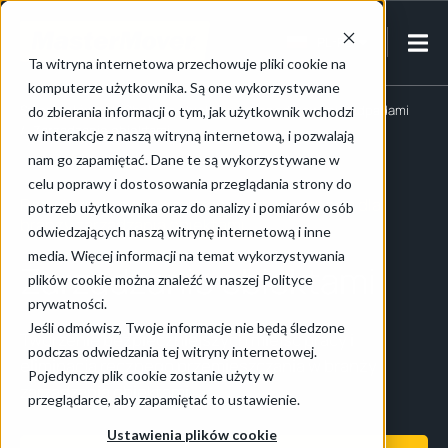
PL-PL
Ta witryna internetowa przechowuje pliki cookie na
komputerze użytkownika. Są one wykorzystywane
Strona główna
/
Obsługa obiektów i gospodarowanie odpadami
do zbierania informacji o tym, jak użytkownik wchodzi
/
Zarządzanie obiektami
w interakcje z naszą witryną internetową, i pozwalają
nam go zapamiętać. Dane te są wykorzystywane w
celu poprawy i dostosowania przeglądania strony do
Rozwiązania z zakresu transportu ręcznego dla
potrzeb użytkownika oraz do analizy i pomiarów osób
branży zarządzania obiektami
odwiedzających naszą witrynę internetową i inne
media. Więcej informacji na temat wykorzystywania
Zarządzanie obiektami
plików cookie można znaleźć w naszej Polityce
prywatności.
Jeśli odmówisz, Twoje informacje nie będą śledzone
Tworzenie bezpieczniejszych miejsc pracy i
podczas odwiedzania tej witryny internetowej.
eliminacja ręcznego przemieszczania w branży
Pojedynczy plik cookie zostanie użyty w
zarządzania obiektami...
przeglądarce, aby zapamiętać to ustawienie.
Ustawienia plików cookie