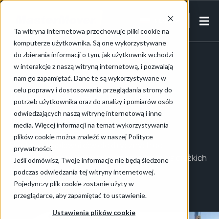
PL-PL
Ta witryna internetowa przechowuje pliki cookie na
komputerze użytkownika. Są one wykorzystywane
Strona główna
/
Informacje o firmie MasterMover
do zbierania informacji o tym, jak użytkownik wchodzi
w interakcje z naszą witryną internetową, i pozwalają
nam go zapamiętać. Dane te są wykorzystywane w
Informacje o firmie
celu poprawy i dostosowania przeglądania strony do
potrzeb użytkownika oraz do analizy i pomiarów osób
MasterMover
odwiedzających naszą witrynę internetową i inne
media. Więcej informacji na temat wykorzystywania
plików cookie można znaleźć w naszej Polityce
Producent holowników elektrycznych do
prywatności.
bezpiecznego i wydajnego przemieszczania ciężkich
Jeśli odmówisz, Twoje informacje nie będą śledzone
ładunków
podczas odwiedzania tej witryny internetowej.
Pojedynczy plik cookie zostanie użyty w
przeglądarce, aby zapamiętać to ustawienie.
Ustawienia plików cookie