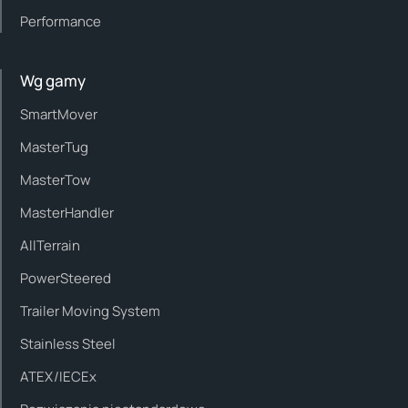
Performance
Wg gamy
SmartMover
MasterTug
MasterTow
MasterHandler
AllTerrain
PowerSteered
Trailer Moving System
Stainless Steel
ATEX/IECEx