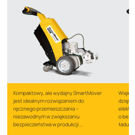
Kompaktowy, ale wydajny SmartMover
Większ
jest idealnym rozwiązaniem do
dzięki
ręcznego przemieszczania –
elektr
niezawodnym w zwiększaniu
o bezp
bezpieczeństwa w produkcji ...
ładunkó