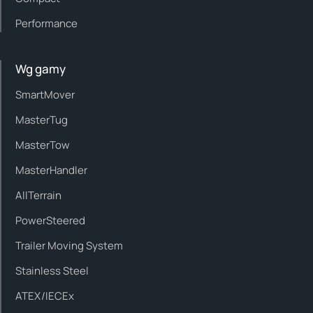
Performance
Wg gamy
SmartMover
MasterTug
MasterTow
MasterHandler
AllTerrain
PowerSteered
Trailer Moving System
Stainless Steel
ATEX/IECEx