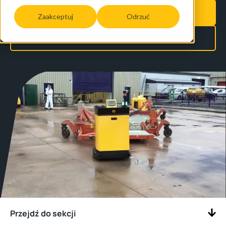
Wyślij zapytanie
Zaakceptuj
Odrzuć
Pobierz broszurę lotnicza
Przejdź do sekcji