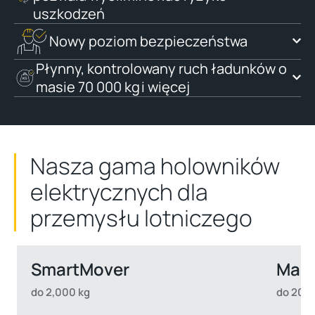
uszkodzeń
Nowy poziom bezpieczeństwa
Płynny, kontrolowany ruch ładunków o
masie 70 000 kg i więcej
Nasza gama holowników
elektrycznych dla
przemysłu lotniczego
SmartMover
Mas
do 2,000 kg
do 20,0