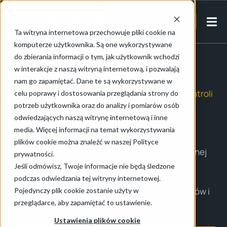
PL-PL
Ta witryna internetowa przechowuje pliki cookie na
komputerze użytkownika. Są one wykorzystywane
Strona główna
/
Przemysł lotniczy
/
Produkcja lotnicza
do zbierania informacji o tym, jak użytkownik wchodzi
w interakcje z naszą witryną internetową, i pozwalają
nam go zapamiętać. Dane te są wykorzystywane w
Wydajniejsze linie produkcyjne dzięki pełnej kontroli
celu poprawy i dostosowania przeglądania strony do
potrzeb użytkownika oraz do analizy i pomiarów osób
Produkcja lotnicza
odwiedzających naszą witrynę internetową i inne
media. Więcej informacji na temat wykorzystywania
plików cookie można znaleźć w naszej Polityce
Globalni producenci z branży lotniczej i kosmicznej
prywatności.
polegają na holownikach elektrycznych
Jeśli odmówisz, Twoje informacje nie będą śledzone
MasterMover
, które umożliwiają bezpieczne i
podczas odwiedzania tej witryny internetowej.
kontrolowane przemieszczanie cennych ładunków i
Pojedynczy plik cookie zostanie użyty w
przeglądarce, aby zapamiętać to ustawienie.
sprzętu.
Ustawienia plików cookie