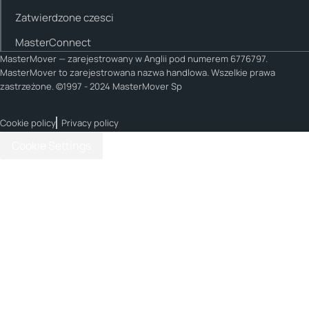
Zatwierdzone czesci
MasterConnect
MasterMover — zarejestrowany w Anglii pod numerem 6776797.
MasterMover to zarejestrowana nazwa handlowa. Wszelkie prawa
zastrzeżone. ©1997 - 2024 MasterMover Sp
Cookie policy
Privacy policy
Cookie Settings