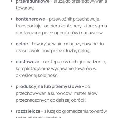
przeładunkowe
– służą do przeładowywania
towarów,
kontenerowe
– przewoźnik przechowuje,
transportuje i odbiera kontenery, które są mu
dostarczane przez operatorów i nadawców,
celne
– towary są w nich magazynowane do
czasu zwolnienia przez służbę celną,
dostawcze
– następuje w nich gromadzenie,
kompletacja oraz wydawanie towarów w
określonej kolejności,
produkcyjne lub przemysłowe –
do
przechowywania surowców i materiałów
przeznaczonych do dalszej obróbki,
rozdzielcze
– służą do gromadzenia towarów
różnych producentów.