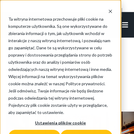
Cookie Settings
PL-PL
Ta witryna internetowa przechowuje pliki cookie na
komputerze użytkownika. Są one wykorzystywane do
zbierania informacji o tym, jak użytkownik wchodzi w
interakcje z naszą witryną internetową, i pozwalają nam
go zapamiętać. Dane te są wykorzystywane w celu
Back to all articles
poprawy i dostosowania przeglądania strony do potrzeb
użytkownika oraz do analizy i pomiarów osób
odwiedzających naszą witrynę internetową i inne media.
Jak bezpiecznie
Więcej informacji na temat wykorzystywania plików
magazynować
cookie można znaleźć w naszej Polityce prywatności.
Jeśli odmówisz, Twoje informacje nie będą śledzone
produkty?
podczas odwiedzania tej witryny internetowej.
Pojedynczy plik cookie zostanie użyty w przeglądarce,
aby zapamiętać to ustawienie.
Ustawienia plików cookie