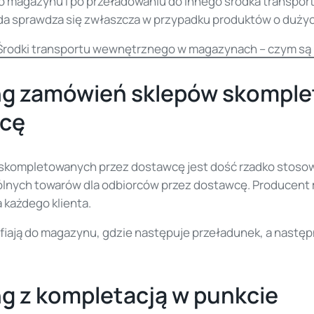
do magazynu i po przeładowaniu do innego środka transpor
oda sprawdza się zwłaszcza w przypadku produktów o duży
Środki transportu wewnętrznego w magazynach – czym są i
ng zamówień sklepów skompl
wcę
skompletowanych przez dostawcę jest dość rzadko stosow
lnych towarów dla odbiorców przez dostawcę. Producent 
 każdego klienta.
fiają do magazynu, gdzie następuje przeładunek, a następ
g z kompletacją w punkcie