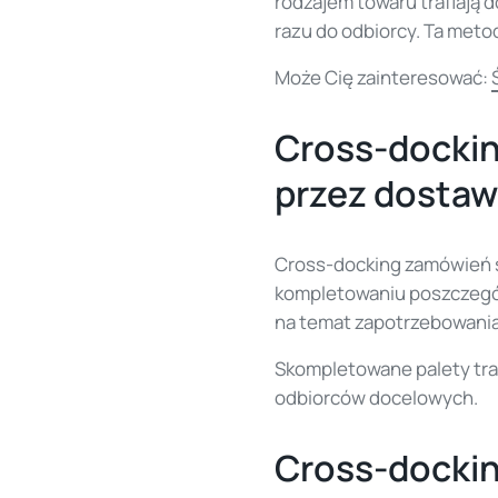
rodzajem towaru trafiają 
razu do odbiorcy. Ta met
Może Cię zainteresować:
Cross-docki
przez dosta
Cross-docking zamówień 
kompletowaniu poszczegó
na temat zapotrzebowania
Skompletowane palety tra
odbiorców docelowych.
Cross-dockin