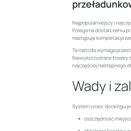
przeładunk
Najpopularniejszy i najcz
Polega na dostarczeniu p
następuje kompletacja za
Ta metoda wymaga przestr
Niewykorzystane towary st
najczęściej następnego dn
Wady i za
System cross-dockingu jes
oszczędność miejsca 
obniżenie kosztów 