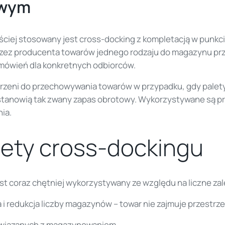
owym
ęściej stosowany jest cross-docking z kompletacją w punk
rzez producenta towarów jednego rodzaju do magazynu p
mówień dla konkretnych odbiorców.
zeni do przechowywania towarów w przypadku, gdy palety
anowią tak zwany zapas obrotowy. Wykorzystywane są przy 
ia.
lety cross-dockingu
t coraz chętniej wykorzystywany ze względu na liczne zalet
i redukcja liczby magazynów – towar nie zajmuje przestr
związanych z magazynowaniem,