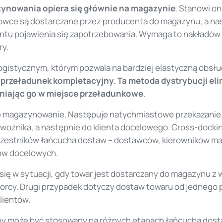
ynowania opiera się głównie na magazynie
. Stanowi o
urowce są dostarczane przez producenta do magazynu, a n
ntu pojawienia się zapotrzebowania. Wymaga to nakładów c
ry.
istycznym, którym pozwala na bardziej elastyczną obsł
i przeładunek kompletacyjny. Ta metoda dystrybucji e
niając go w miejsce przeładunkowe
.
e magazynowanie. Następuje natychmiastowe przekazanie 
woźnika, a następnie do klienta docelowego. Cross-dock
uczestników łańcucha dostaw – dostawców, kierowników 
ów docelowych.
ię w sytuacji, gdy towar jest dostarczany do magazynu z w
orcy. Drugi przypadek dotyczy dostaw towaru od jednego 
klientów.
y może być stosowany na różnych etapach łańcucha dosta