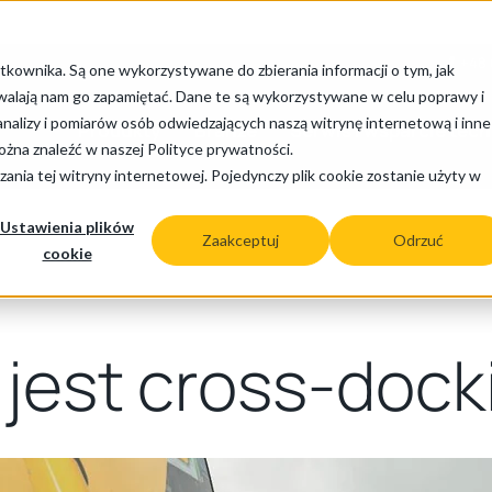
+48 
tkownika. Są one wykorzystywane do zbierania informacji o tym, jak
zwalają nam go zapamiętać. Dane te są wykorzystywane w celu poprawy i
nalizy i pomiarów osób odwiedzających naszą witrynę internetową i inne
Produkty
Branże
Serwis i wsparcie tec
żna znaleźć w naszej Polityce prywatności.
ania tej witryny internetowej. Pojedynczy plik cookie zostanie użyty w
Ustawienia plików
Zaakceptuj
Odrzuć
cookie
jest cross-dock