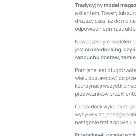
Tradycyjny model magaz
a klientem. Towary lub s
dłuższy czas, aż do mome
odpowiedniej infrastruktu
Nowoczesnym modelem log
jest
cross-docking, czyl
łańcuchu dostaw, zamie
Pomijane jest długotrwał
wielu dostawców) do prze
koordynacji wszystkich 
przewoźników oraz klient
Cross-dock wykorzystuje s
wysyłany do jednego odbi
następnie trafia do wielu 
Przeładunek kompletacyjn