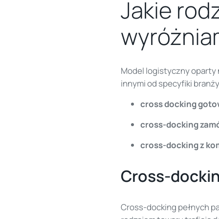
Jakie rod
wyróżnia
Model logistyczny oparty
innymi od specyfiki branż
cross docking goto
cross-docking zam
cross-docking z ko
Cross-dockin
Cross-docking pełnych pa