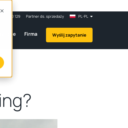
697 080 129
Partner ds. sprzedaży
PL-PL
hniczne
Firma
Wyślij zapytanie
ing?