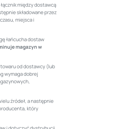
n łącznik między dostawcą
astępnie składowane przez
zasu, miejsca i
ugę łańcucha dostaw
liminuje magazyn w
towaru od dostawcy (lub
ing wymaga dobrej
magazynowych,
ielu źródeł, a następnie
producenta, który
w i dotyczyć dystrybucji