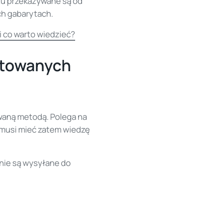
tu przekazywane są od
ch gabarytach.
 co warto wiedzieć?
etowanych
aną metodą. Polega na
musi mieć zatem wiedzę
nie są wysyłane do