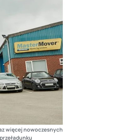
raz więcej nowoczesnych
a przeładunku