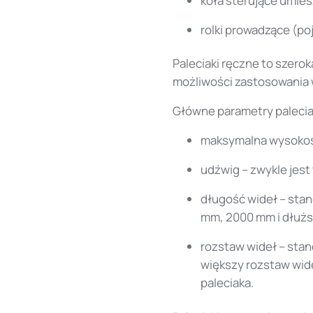
koła sterujące umies
rolki prowadzące (p
Paleciaki ręczne to szerok
możliwości zastosowania 
Główne parametry palecia
maksymalna wysokość
udźwig – zwykle jest
długość wideł – sta
mm, 2000 mm i dłużs
rozstaw wideł – sta
większy rozstaw wide
paleciaka.