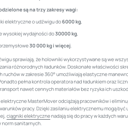
dzielone są na trzy zakresy wagi:
i elektryczne o udźwigu do
6000 kg
,
e wysokiej wydajności do
30000 kg
,
e przemysłowe
30 000 kg i więcej
.
wigu sprawiają, że holowniki wykorzystywane są we wszys
zania różnorodnych ładunków. Doskonałe właściwości skr
 ruchów w zakresie 360° umożliwiają elastyczne manewro
Ponadto pełna kontrola operatora nad ładunkiem oraz licz
transport nawet cennych materiałów bez ryzyka ich uszkod
 elektryczne MasterMover odciążają pracowników i elimin
 warunków pracy. Dzięki zasilaniu elektrycznemu mogą być
ej,
ciągniki elektryczne
nadają się do pracy w każdych waru
y norm sanitarnych.