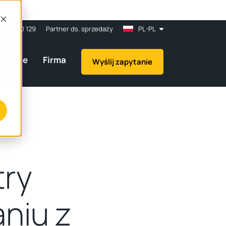
697 080 129
Partner ds. sprzedaży
PL-PL
hniczne
Firma
Wyślij zapytanie
ry
niu z