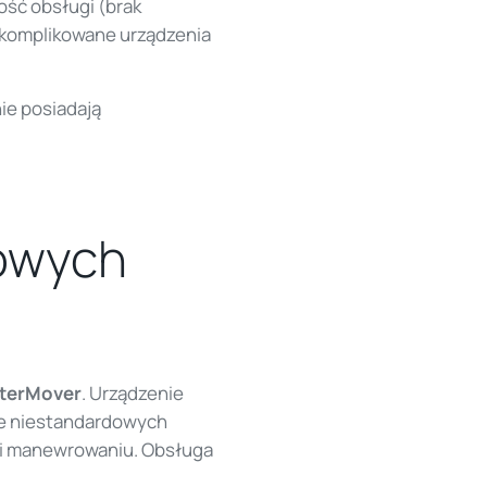
ość obsługi (brak
eskomplikowane urządzenia
ie posiadają
łowych
sterMover
. Urządzenie
że niestandardowych
u i manewrowaniu. Obsługa