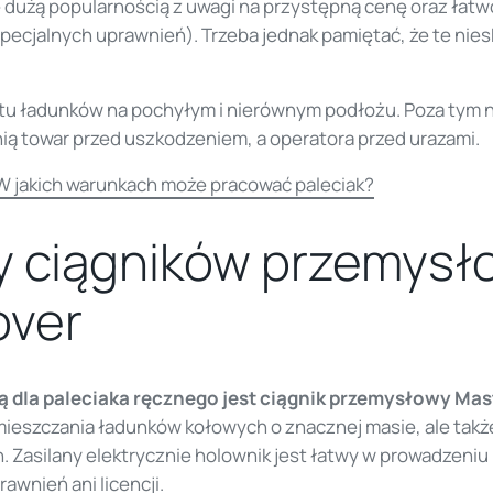
ię dużą popularnością z uwagi na przystępną cenę oraz łatw
pecjalnych uprawnień). Trzeba jednak pamiętać, że te ni
rtu ładunków na pochyłym i nierównym podłożu. Poza tym n
ią towar przed uszkodzeniem, a operatora przed urazami.
W jakich warunkach może pracować paleciak?
y ciągników przemys
ver
 dla paleciaka ręcznego jest ciągnik przemysłowy Ma
ieszczania ładunków kołowych o znacznej masie, ale tak
. Zasilany elektrycznie holownik jest łatwy w prowadzeni
awnień ani licencji.