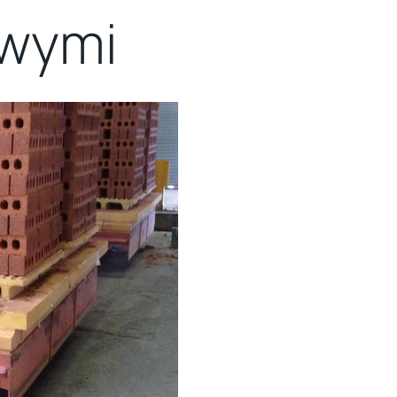
owymi