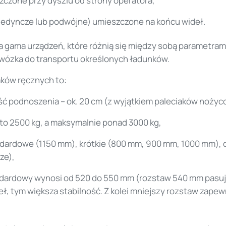
zczone przy dyszlu od strony operatora,
ojedyncze lub podwójne) umieszczone na końcu wideł.
a gama urządzeń, które różnią się między sobą parametrami.
wózka do transportu określonych ładunków.
ków ręcznych to:
 podnoszenia – ok. 20 cm (z wyjątkiem paleciaków nożyc
 to 2500 kg, a maksymalnie ponad 3000 kg,
ndardowe (1150 mm), krótkie (800 mm, 900 mm, 1000 mm), 
ze),
ndardowy wynosi od 520 do 550 mm (rozstaw 540 mm pasuje
ł, tym większa stabilność. Z kolei mniejszy rozstaw zape