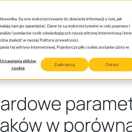
+48 
tkownika. Są one wykorzystywane do zbierania informacji o tym, jak
zwalają nam go zapamiętać. Dane te są wykorzystywane w celu poprawy i
nalizy i pomiarów osób odwiedzających naszą witrynę internetową i inne
Produkty
Branże
Serwis i wsparcie tec
żna znaleźć w naszej Polityce prywatności.
ania tej witryny internetowej. Pojedynczy plik cookie zostanie użyty w
Ustawienia plików
Zaakceptuj
Odrzuć
cookie
ardowe paramet
iaków w porówna