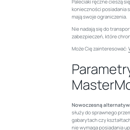
Paleciaki ręczne cieszą s
konieczności posiadania s
mają swoje ograniczenia.
Nie nadają się do transpo
zabezpieczeń, które chron
Może Cię zainteresować:
Parametr
MasterMo
Nowoczesną alternatywą
służy do sprawnego przem
gabarytach czy kształtach
nie wymaga posiadania upr