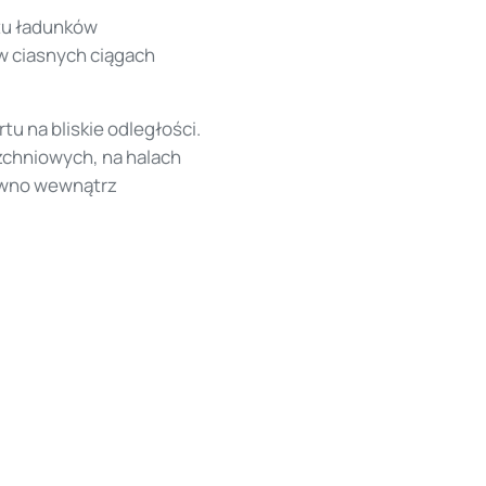
tu ładunków
w ciasnych ciągach
tu na bliskie odległości.
zchniowych, na halach
równo wewnątrz