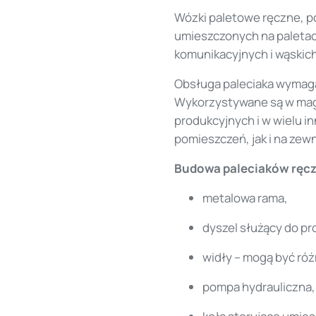
Wózki paletowe ręczne, p
umieszczonych na paletac
komunikacyjnych i wąskich
Obsługa paleciaka wymaga u
Wykorzystywane są w maga
produkcyjnych i w wielu i
pomieszczeń, jak i na zewn
Budowa paleciaków ręcz
metalowa rama,
dyszel służący do pr
widły – mogą być róż
pompa hydrauliczna,