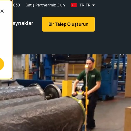
1335 301030
Satış Partnerimiz Olun
TR-TR
l
Kaynaklar
Bir Talep Oluşturun