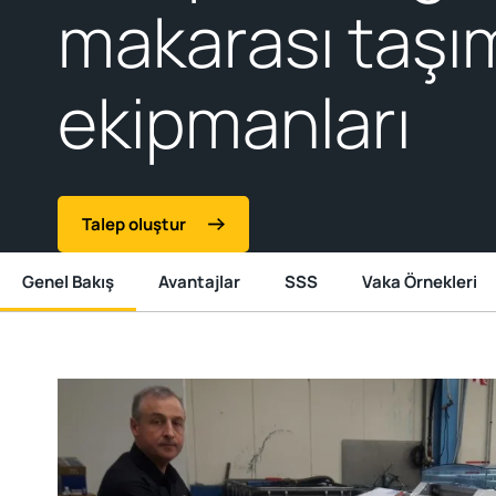
makarası taşı
ekipmanları
Talep oluştur
Genel Bakış
Avantajlar
SSS
Vaka Örnekleri