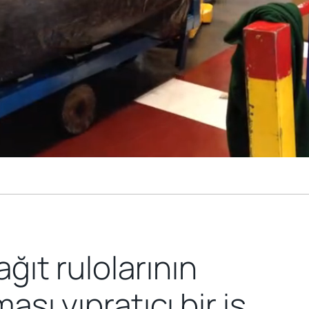
ağıt rulolarının
ası yıpratıcı bir iş