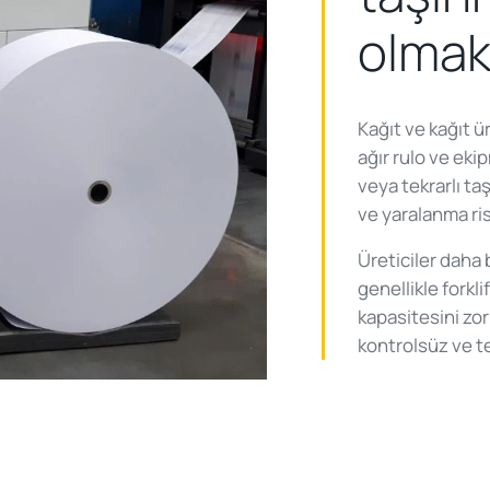
olmak
Kağıt ve kağıt ü
ağır rulo ve ekip
veya tekrarlı ta
ve yaralanma ris
Üreticiler daha
genellikle forkli
kapasitesini zor
kontrolsüz ve te