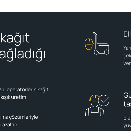
 kağıt
El
ağladığı
Yar
çek
ver
rı, operatörlerin kağıt
Gü
ıkışık üretim
ta
aşıma çözümleriyle
Elek
i azaltın.
yuv