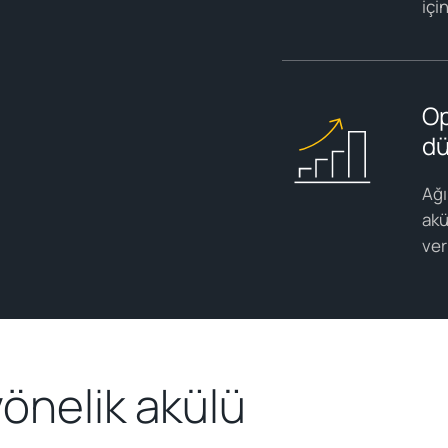
içi
Op
dü
Ağı
akü
ver
önelik akülü