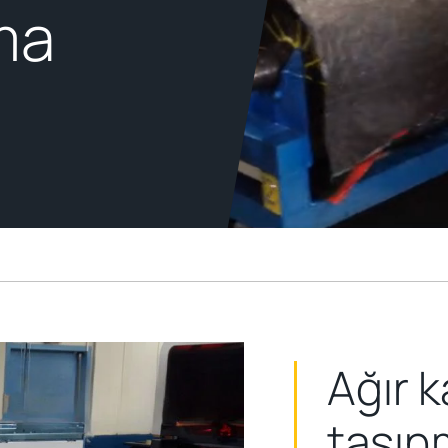
ma
Ağır k
taşınm