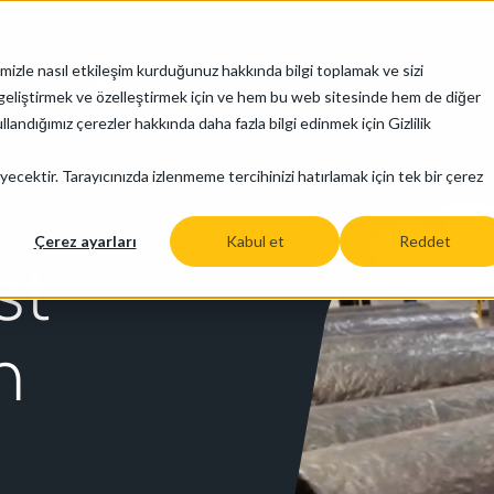
+44 (0)
mizle nasıl etkileşim kurduğunuz hakkında bilgi toplamak ve sizi
Ürünler
Endüstriler
Servis ve Destek
Kurumsa
izi geliştirmek ve özelleştirmek için ve hem bu web sitesinde hem de diğer
llandığımız çerezler hakkında daha fazla bilgi edinmek için Gizlilik
yecektir. Tarayıcınızda izlenmeme tercihinizi hatırlamak için tek bir çerez
Çerez ayarları
Kabul et
Reddet
st
n