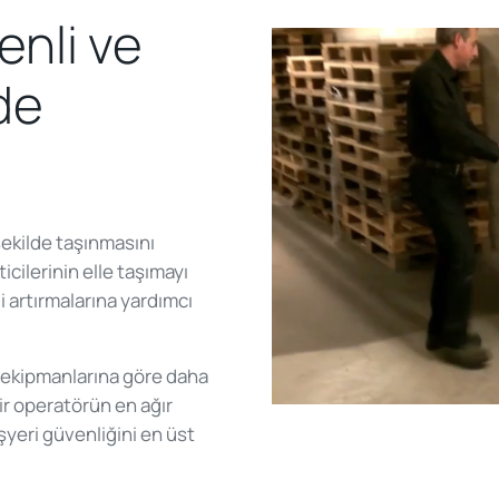
enli ve
lde
 şekilde taşınmasını
ticilerinin elle taşımayı
i artırmalarına yardımcı
 ekipmanlarına göre daha
bir operatörün en ağır
işyeri güvenliğini en üst