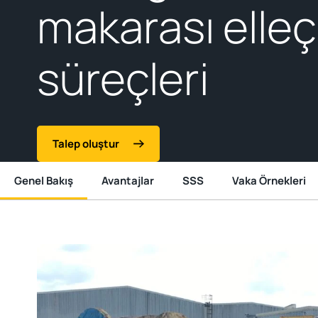
makarası elle
süreçleri
Talep oluştur
Genel Bakış
Avantajlar
SSS
Vaka Örnekleri