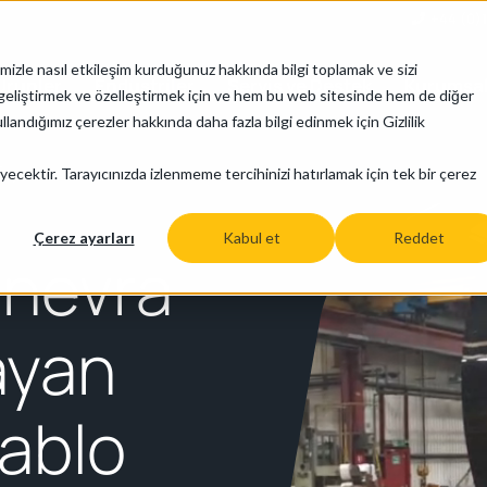
+44 (0)
mizle nasıl etkileşim kurduğunuz hakkında bilgi toplamak ve sizi
Ürünler
Endüstriler
Servis ve Destek
Kurumsa
izi geliştirmek ve özelleştirmek için ve hem bu web sitesinde hem de diğer
llandığımız çerezler hakkında daha fazla bilgi edinmek için Gizlilik
 Taşınması
yecektir. Tarayıcınızda izlenmeme tercihinizi hatırlamak için tek bir çerez
Çerez ayarları
Kabul et
Reddet
nevra
layan
kablo