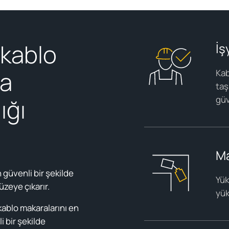
n kablo
İş
ma
Kab
taş
ığı
güv
Ma
n güvenli bir şekilde
Yük
zeye çıkarır.
yük
kablo makaralarını en
i bir şekilde