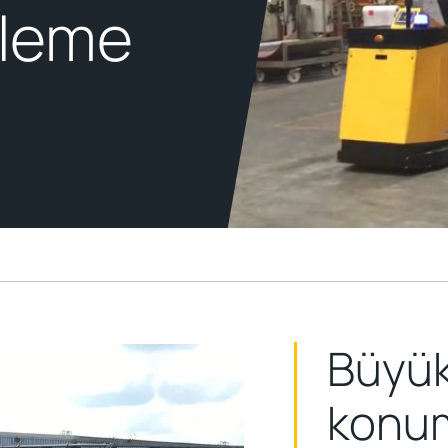
çleme
Büyük
konum