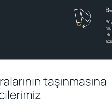
Be
Büy
mük
ele
açı
ralarının taşınmasına
cilerimiz