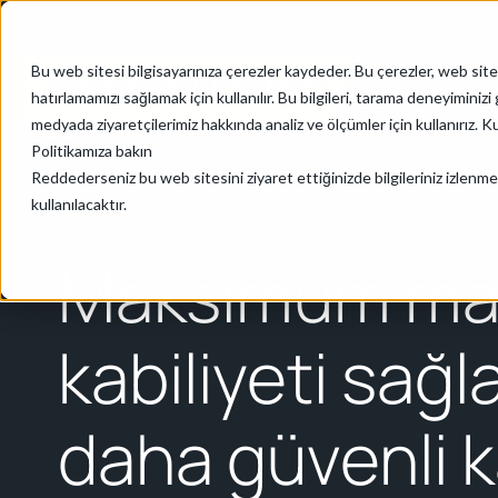
Bu web sitesi bilgisayarınıza çerezler kaydeder. Bu çerezler, web site
hatırlamamızı sağlamak için kullanılır. Bu bilgileri, tarama deneyimin
medyada ziyaretçilerimiz hakkında analiz ve ölçümler için kullanırız. Ku
Politikamıza bakın
Anasayfa
/
Üretim ve Montaj
/
Kablo ve Tel Makaralarının
Reddederseniz bu web sitesini ziyaret ettiğinizde bilgileriniz izlenme
kullanılacaktır.
Kablo ve Tel Makaralarının Taşınması
Maksimum ma
kabiliyeti sağ
daha güvenli 