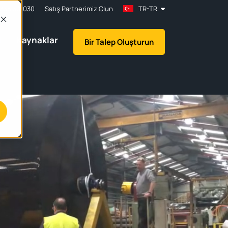
1335 301030
Satış Partnerimiz Olun
TR-TR
l
Kaynaklar
Bir Talep Oluşturun