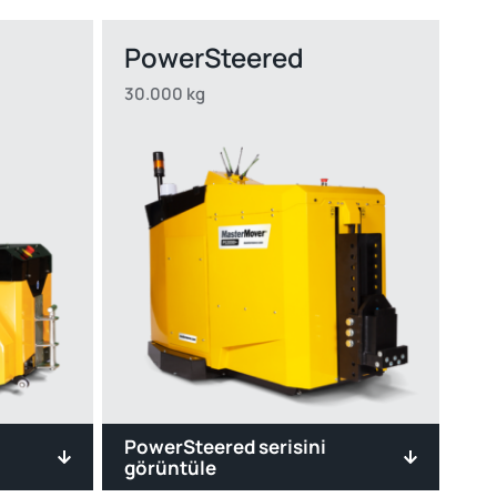
PowerSteered
30.000 kg
PowerSteered serisini
hareket
Uzaktan kumandalı bu çözüm
görüntüle
30.000 kg'a kadar yükleri taşırken