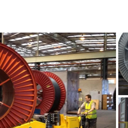
erlekli yükleri kolaylıkla
MasterTow serisi verim ve
çekmesi ve
emniyet sunar.
rmesine izin verir.