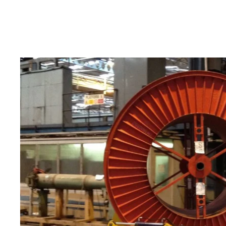
taşımak için zorlu koşullarda güçlü
kadar tek
performans sağlar.
itmesi, 
yönlendi