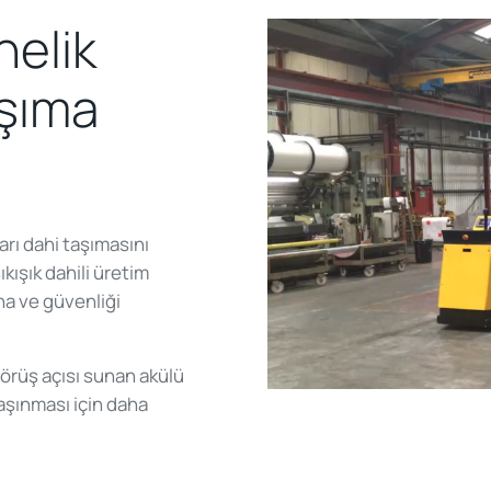
nelik
aşıma
arı dahi taşımasını
ıkışık dahili üretim
ına ve güvenliği
görüş açısı sunan akülü
taşınması için daha