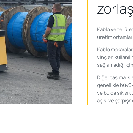
zorlaş
Kablo ve tel üre
üretim ortamları
Kablo makaralar
vinçleri kullanı
sağlamadığı için
Diğer taşıma işl
genellikle büyük
ve bu da sıkışık
açısı ve çarpışm