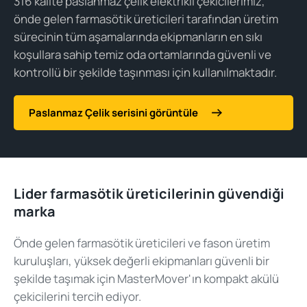
316 kalite paslanmaz çelik elektrikli çekicilerimiz,
önde gelen farmasötik üreticileri tarafından üretim
sürecinin tüm aşamalarında ekipmanların en sıkı
koşullara sahip temiz oda ortamlarında güvenli ve
kontrollü bir şekilde taşınması için kullanılmaktadır.
Paslanmaz Çelik serisini görüntüle
Lider farmasötik üreticilerinin güvendiği
marka
Önde gelen farmasötik üreticileri ve fason üretim
kuruluşları, yüksek değerli ekipmanları güvenli bir
şekilde taşımak için MasterMover'ın kompakt akülü
çekicilerini tercih ediyor.