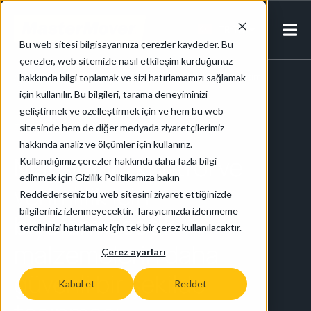
TR-TR
Bu web sitesi bilgisayarınıza çerezler kaydeder. Bu
çerezler, web sitemizle nasıl etkileşim kurduğunuz
Anasayfa
/
Farmasötik ve Biyoteknoloji
/
Farmasötik Üretim
hakkında bilgi toplamak ve sizi hatırlamamızı sağlamak
için kullanılır. Bu bilgileri, tarama deneyiminizi
geliştirmek ve özelleştirmek için ve hem bu web
Farmasötik Üretim
sitesinde hem de diğer medyada ziyaretçilerimiz
hakkında analiz ve ölçümler için kullanırız.
Maksimum kontrol ve
Kullandığımız çerezler hakkında daha fazla bilgi
edinmek için Gizlilik Politikamıza bakın
verimlilik için
Reddederseniz bu web sitesini ziyaret ettiğinizde
bilgileriniz izlenmeyecektir. Tarayıcınızda izlenmeme
biyofarmasötik
tercihinizi hatırlamak için tek bir çerez kullanılacaktır.
malzemelerin daha
Çerez ayarları
güvenli bir şekilde
Kabul et
Reddet