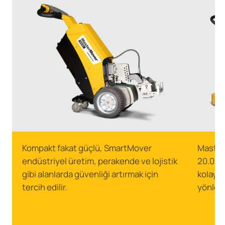
Kompakt fakat güçlü, SmartMover
MasterT
endüstriyel üretim, perakende ve lojistik
20.000 
gibi alanlarda güvenliği artırmak için
kolaylı
tercih edilir.
yönlend