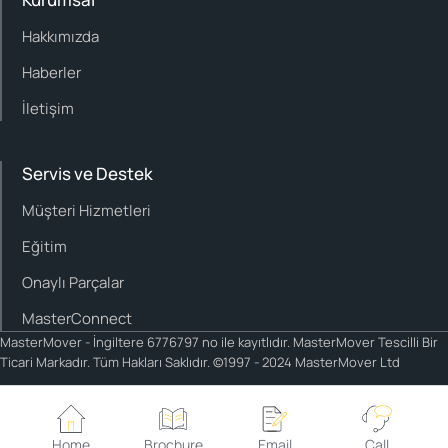
Hakkımızda
Haberler
İletişim
Servis ve Destek
Müşteri Hizmetleri
Eğitim
Onaylı Parçalar
MasterConnect
MasterMover - İngiltere 6776797 no ile kayıtlıdır. MasterMover Tescilli Bir
Ticari Markadır. Tüm Hakları Saklıdır. ©1997 - 2024 MasterMover Ltd
Cookie policy
Privacy policy
Home
Brochure
Email
Call
Cookie Settings