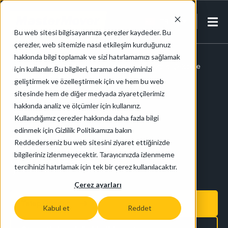
TR-TR
Bu web sitesi bilgisayarınıza çerezler kaydeder. Bu
çerezler, web sitemizle nasıl etkileşim kurduğunuz
Anasayfa
/
Otomotiv ve Ağır Sanayi
hakkında bilgi toplamak ve sizi hatırlamamızı sağlamak
/
Otomotiv Sektörü Yük Taşıma Ekipmanları | Elektrikli Çekici ve
için kullanılır. Bu bilgileri, tarama deneyiminizi
İticiler - MasterMover
geliştirmek ve özelleştirmek için ve hem bu web
sitesinde hem de diğer medyada ziyaretçilerimiz
hakkında analiz ve ölçümler için kullanırız.
Otomotiv ve Ticari Araçlar
Kullandığımız çerezler hakkında daha fazla bilgi
edinmek için Gizlilik Politikamıza bakın
Verimlilikte vites
Reddederseniz bu web sitesini ziyaret ettiğinizde
bilgileriniz izlenmeyecektir. Tarayıcınızda izlenmeme
yükseltme
tercihinizi hatırlamak için tek bir çerez kullanılacaktır.
Çerez ayarları
Talep Gönder
Kabul et
Reddet