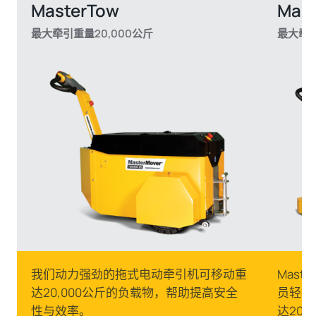
MasterTow
Mast
最大牵引重量20,000公斤
最大牵引
我们动力强劲的拖式电动牵引机可移动重
Mas
达20,000公斤的负载物，帮助提高安全
员轻松
性与效率。
达20