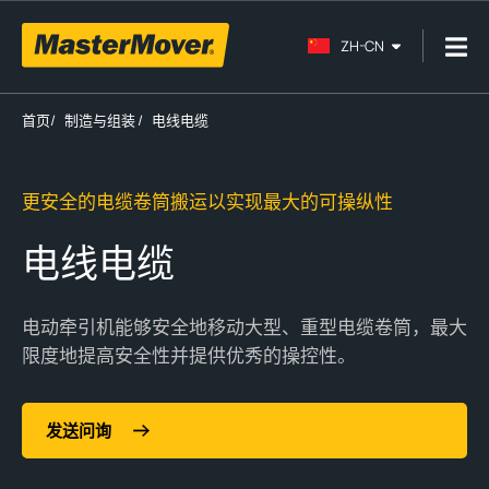
ZH-CN
首页
/
制造与组装
/
电线电缆
更安全的电缆卷筒搬运以实现最大的可操纵性
电线电缆
电动
牵引机
能够安全地移动大型、重型
电缆卷筒
，最大
限度地提高安全性并提供
优秀
的操
控
性。
发送问询