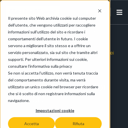
IT-IT
Il presente sito Web archivia cookie sul computer
dell'utente, che vengono utilizzati per raccogliere
Home
/
Perché le aziende utilizzano rimorchiatori elettrici?
informazioni sull'utilizzo del sito e ricordare i
comportamenti dell'utente in futuro. I cookie
servono a migliorare il sito stesso e a offrire un
Movimentatori elettrici per la movimentazione dei
servizio personalizzato, sia sul sito che tramite altri
materiali.
supporti. Per ulteriori informazioni sui cookie,
consultare l'informativa sulla privacy
Perché le aziende
Se non si accetta l'utilizzo, non verrà tenuta traccia
del comportamento durante visita, ma verrà
utilizzano rimorchiatori
utilizzato un unico cookie nel browser per ricordare
che si è scelto di non registrare informazioni sulla
elettrici?
navigazione.
Impostazioni cookie
Con sempre più aziende che cercano di migliorare
sicurezza ed efficienza, realtà di diversi settori si
Accetta
Rifiuta
affidano a MasterMover.