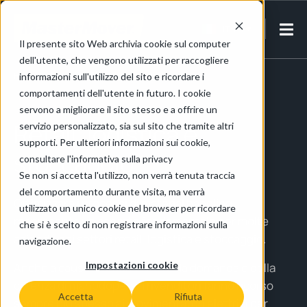
IT-IT
Il presente sito Web archivia cookie sul computer
dell'utente, che vengono utilizzati per raccogliere
Home
/
Retail, logistica e stoccaggio
informazioni sull'utilizzo del sito e ricordare i
comportamenti dell'utente in futuro. I cookie
servono a migliorare il sito stesso e a offrire un
Retail, logistica e
servizio personalizzato, sia sul sito che tramite altri
supporti. Per ulteriori informazioni sui cookie,
stoccaggio
consultare l'informativa sulla privacy
Se non si accetta l'utilizzo, non verrà tenuta traccia
del comportamento durante visita, ma verrà
Ottimizzare i processi di
material
handling
utilizzato un unico cookie nel browser per ricordare
rappresenta un aspetto fondamentale per molte
che si è scelto di non registrare informazioni sulla
aziende dei settori retail,
logistica
e stoccaggio.
navigazione.
Impostazioni cookie
Anche a causa dell’aumento della domanda e della
carenza di manodopera, i rivenditori fanno ricorso
Accetta
Rifiuta
sempre più spesso ai
movimentatori
elettrici per