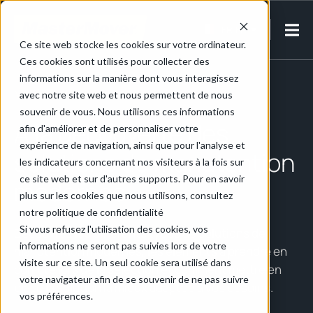
FR-FR
Ce site web stocke les cookies sur votre ordinateur.
Ces cookies sont utilisés pour collecter des
informations sur la manière dont vous interagissez
Matériel de Manutention
avec notre site web et nous permettent de nous
souvenir de vous. Nous utilisons ces informations
À la découverte des
afin d'améliorer et de personnaliser votre
expérience de navigation, ainsi que pour l'analyse et
solutions de manutention
les indicateurs concernant nos visiteurs à la fois sur
ce site web et sur d'autres supports. Pour en savoir
modernes
plus sur les cookies que nous utilisons, consultez
notre politique de confidentialité
Si vous refusez l'utilisation des cookies, vos
Découvrez les différents types de solutions de
informations ne seront pas suivies lors de votre
manutention modernes, les éléments à prendre en
visite sur ce site. Un seul cookie sera utilisé dans
compte lors de la sélection et comment mettre en
votre navigateur afin de se souvenir de ne pas suivre
place la solution la mieux adaptée à vos besoins.
vos préférences.