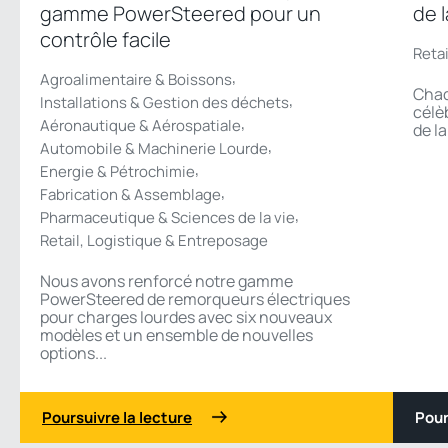
gamme PowerSteered pour un
de 
contrôle facile
Reta
,
Agroalimentaire & Boissons
Chaq
,
Installations & Gestion des déchets
célè
,
Aéronautique & Aérospatiale
de la
,
Automobile & Machinerie Lourde
,
Energie & Pétrochimie
,
Fabrication & Assemblage
,
Pharmaceutique & Sciences de la vie
Retail, Logistique & Entreposage
Nous avons renforcé notre gamme
PowerSteered de remorqueurs électriques
pour charges lourdes avec six nouveaux
modèles et un ensemble de nouvelles
options...
Poursuivre la lecture
Pour