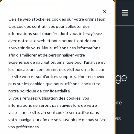
FR-FR
Ce site web stocke les cookies sur votre ordinateur.
Ces cookies sont utilisés pour collecter des
Accueil
/
Retail, Logistique & Entreposage
informations sur la manière dont vous interagissez
/
Logistique et entreposage
avec notre site web et nous permettent de nous
souvenir de vous. Nous utilisons ces informations
afin d'améliorer et de personnaliser votre
Manutention en
expérience de navigation, ainsi que pour l'analyse et
les indicateurs concernant nos visiteurs à la fois sur
logistique et entreposage
ce site web et sur d'autres supports. Pour en savoir
plus sur les cookies que nous utilisons, consultez
notre politique de confidentialité
Les tracteurs pousseurs électriques aident les
Si vous refusez l'utilisation des cookies, vos
logisticiens et les entrepôts à améliorer l’efficacité
informations ne seront pas suivies lors de votre
opérationnelle, renforcer la productivité du
visite sur ce site. Un seul cookie sera utilisé dans
personnel et répondre aux exigences croissantes
votre navigateur afin de se souvenir de ne pas suivre
des clients.
vos préférences.