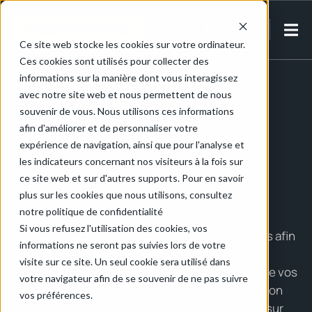
FR-FR
Ce site web stocke les cookies sur votre ordinateur.
Ces cookies sont utilisés pour collecter des
Accueil
/
SAV & Support client
/
Formation
informations sur la manière dont vous interagissez
avec notre site web et nous permettent de nous
souvenir de vous. Nous utilisons ces informations
Formation certifiée au
afin d'améliorer et de personnaliser votre
expérience de navigation, ainsi que pour l'analyse et
tracteur pousseur
les indicateurs concernant nos visiteurs à la fois sur
ce site web et sur d'autres supports. Pour en savoir
électrique
plus sur les cookies que nous utilisons, consultez
notre politique de confidentialité
Si vous refusez l'utilisation des cookies, vos
Formez vos opérateurs aux tracteurs pousseurs afin
informations ne seront pas suivies lors de votre
de sécuriser vos opérations de manutention,
visite sur ce site. Un seul cookie sera utilisé dans
garantir la conformité et tirer pleinement parti de vos
votre navigateur afin de se souvenir de ne pas suivre
équipements MasterMover, grâce à une formation
vos préférences.
dédiée certifiée Qualiopi, réalisée directement sur