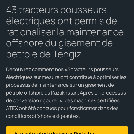
43
tracteurs
pousseurs
électriques
ont
permis
de
rationaliser la maintenance
offshore du
gisement
de
pétrole
de Tengiz
Découvrez
comment
nos
43
tracteurs
pousseurs
électriques
sur
mesure
ont
contribué
à optimiser les
processus de maintenance sur un
gisement
de
pétrole
offshore au Kazakhstan. Après un processus
de conversion
rigoureux
,
ces
machines
certifiées
ATEX
ont
été
conçues
pour
fonctionner
dans des
conditions offshore
exigeantes
.
Lisez notre étude de cas sur l'industrie