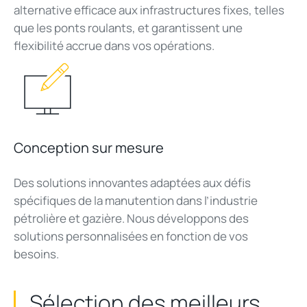
alternative
efficace
aux infrastructures fixes,
telles
que les
ponts
roulants
, et
garantissent
une
flexibilité
accrue dans
vos
opérations
.
Conception sur mesure
Des solutions
innovantes
adaptées
aux
défis
spécifiques
de la manutention dans
l’industrie
pétrolière
et
gazière
. Nous
développons
des
solutions
personnalisées
en
fonction
de
vos
besoins
.
Sélection
des
meilleurs