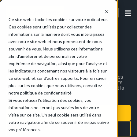
FR-FR
Ce site web stocke les cookies sur votre ordinateur.
Ces cookies sont utilisés pour collecter des
Accueil
/
Energie & Pétrochimie
/
Pétrole & Gaz
informations sur la manière dont vous interagissez
avec notre site web et nous permettent de nous
souvenir de vous. Nous utilisons ces informations
Pétrole et gaz
afin d'améliorer et de personnaliser votre
expérience de navigation, ainsi que pour l'analyse et
les indicateurs concernant nos visiteurs à la fois sur
Qu’il
s’agisse
de
déplacer
des charges
volumineuses
ce site web et sur d'autres supports. Pour en savoir
dans des
espaces
restreints
ou
des
environnements
plus sur les cookies que nous utilisons, consultez
difficiles
,
nos
tracteurs
pousseurs
électriques
sont
la
solution
idéale
.
notre politique de confidentialité
Si vous refusez l'utilisation des cookies, vos
informations ne seront pas suivies lors de votre
Demander une démonstration
visite sur ce site. Un seul cookie sera utilisé dans
votre navigateur afin de se souvenir de ne pas suivre
Demander une consultation
vos préférences.