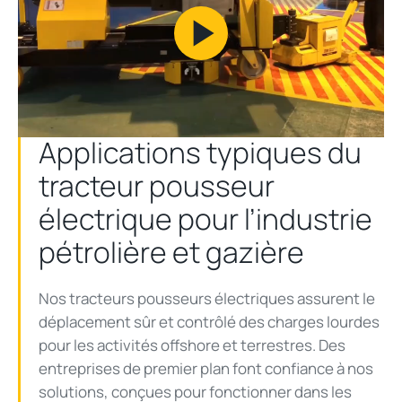
Play
Video
Applications
typiques
du
tracteur
pousseur
électrique
pour
l’industrie
pétrolière
et
gazière
Nos
tracteurs
pousseurs
électriques
assurent
le
déplacement
sûr
et
contrôlé
des charges
lourdes
pour les
activités
offshore et
terrestres
. Des
entreprises
de premier plan font
confiance
à
nos
solutions,
conçues
pour
fonctionner
dans les