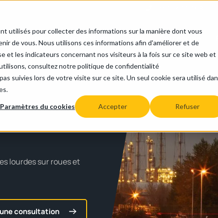
+33 9 54 00 94 85
nt utilisés pour collecter des informations sur la manière dont vous
Industries
Applications
SAV
Entreprise
ir de vous. Nous utilisons ces informations afin d'améliorer et de
e et les indicateurs concernant nos visiteurs à la fois sur ce site web et
tilisons, consultez notre politique de confidentialité
as suivies lors de votre visite sur ce site. Un seul cookie sera utilisé da
es.
Paramètres du cookies
Accepter
Refuser
ges
lourdes
sur roues et
une consultation