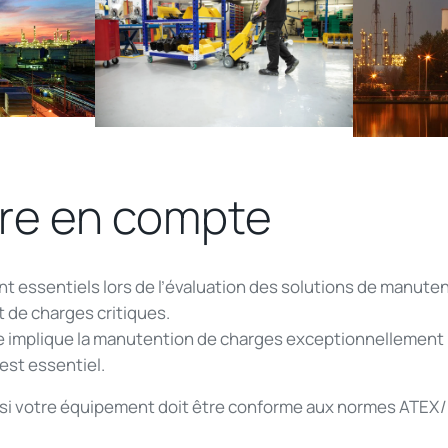
dre
en
compte
nt
essentiels
lors
de
l’évaluation
des solutions de manuten
t
de charges critiques.
e
implique
la manutention de charges
exceptionnellement
est
essentiel
.
si
votre
équipement
doit
être
conforme
aux
normes
ATEX/