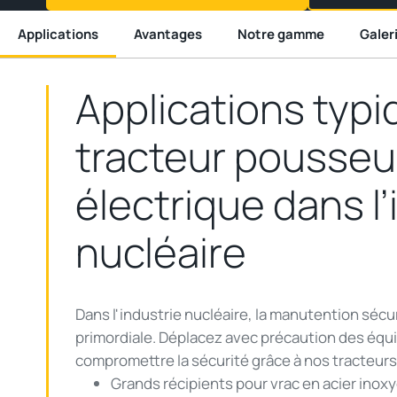
Applications
Avantages
Notre gamme
Galer
Applications
typi
tracteur
pousseu
électrique
dans
l
nucléaire
Dans
l'industrie
nucléaire
, la manutention
sécu
primordiale
.
Déplacez
avec
précaution
des
équ
compromettre
la
sécurité
grâce à
nos
tracteurs
Grands
récipients
pour
vrac
en
acier
inoxy