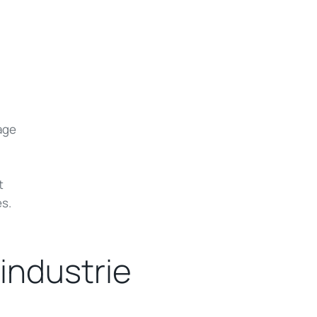
age
t
s.
’industrie