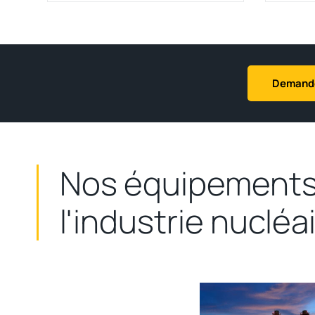
Demande
Voir la gamme
Voi
SmartMover
Mas
Nos équipements
l'industrie nucléa