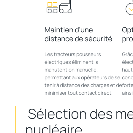
Maintien d’une
Opt
distance de sécurité
pro
Les
tracteurs
pousseurs
Grâc
électriques
éliminent
la
élec
manutention
manuelle
,
hau
permettant
aux
opérateurs
de se
conc
tenir
à distance des charges et de
fort
minimiser tout
contact
direct.
ainsi
Sélection
des
me
nucléaire