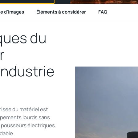
ie d'images
Éléments à considérer
FAQ
ques
du
r
’industrie
risée
du matériel
est
ipements
lourds
sans
pousseurs
électriques
.
dable