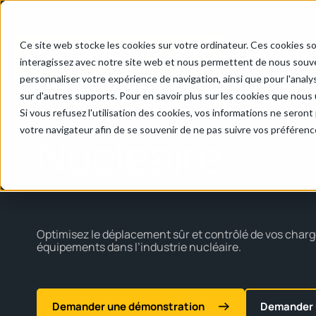
Ce site web stocke les cookies sur votre ordinateur. Ces cookies so
Produits
interagissez avec notre site web et nous permettent de nous souven
personnaliser votre expérience de navigation, ainsi que pour l'analys
sur d'autres supports. Pour en savoir plus sur les cookies que nous u
Accueil
/
Energie & Pétrochimie
/
Nucléaire
Si vous refusez l'utilisation des cookies, vos informations ne seront p
votre navigateur afin de se souvenir de ne pas suivre vos préférenc
Nucléaire
Optimisez
le
déplacement
sûr
et
contrôlé
de
vos
char
équipements
dans
l’industrie
nucléaire
.
Demander une démonstration
Demander 