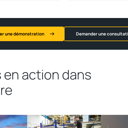
r une démonstration
Demander une consultat
r la gamme
Voir la gamme
terTug
MasterTow
 en action dans
ire