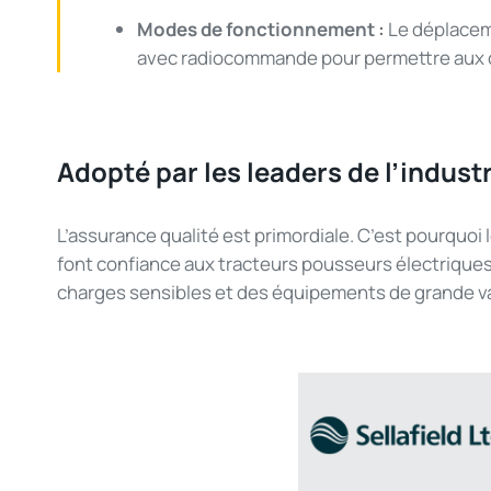
Modes de fonctionnement
:
Le
déplace
avec
radiocommande
pour
permettre
aux
Adopté
par les leaders de
l’indust
L’assurance
qualité
est
primordiale
.
C’est
pourquoi
font
confiance
aux
tracteurs
pousseurs
électrique
charges
sensibles
et des
équipements
de
grande
v