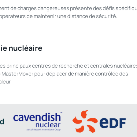
ment
de charges
dangereuses
présente
des
défis
spécifiq
opérateurs
de
maintenir
une
distance de
sécurité
.
rie
nucléaire
les
principaux
centres de recherche et
centrales
nucléaire
s
MasterMover
pour
déplacer
de manière contrôlée des
aleur
.