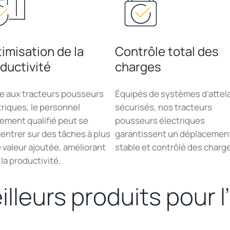
imisation de la
Contrôle total des
ductivité
charges
e aux
tracteurs
pousseurs
Équipés
de
systèmes
d’attel
triques
, le personnel
sécurisés
,
nos
tracteurs
tement
qualifié
peut
se
pousseurs
électriques
entrer
sur des
tâches
à plus
garantissent
un
déplacemen
e
valeur
ajoutée
,
améliorant
stable et
contrôlé
des charge
la
productivité
.
illeurs
produits
pour l