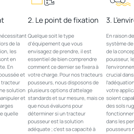
nt
2. Le point de fixation
3. L’env
 nécessitant
Quelque soit le type
En raison d
ors de la
d’équipement que vous
système de 
ion, les
envisagez de prendre, il est
de la conce
sont en
essentiel de bien comprendre
pousseur, le
ite. En
comment ce dernier se fixera à
l’environne
 poussée et
votre charge. Pour nos tracteurs
crucial dans
 tracteur
pousseurs, nous disposons de
l’adéquatio
ne solution
plusieurs options d’attelage
votre applic
manipuler et
standards et sur mesure, mais ce
soient capa
arges
que nous évaluons pour
des sols ru
e quelle
déterminer si un tracteur
fonctionner
pousseur est la solution
dans les pen
adéquate ; c’est sa capacité à
pousseurs n