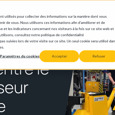
+33 9 54 00 94 85
nt utilisés pour collecter des informations sur la manière dont vous
Industries
Applications
SAV
Entreprise
ir de vous. Nous utilisons ces informations afin d'améliorer et de
e et les indicateurs concernant nos visiteurs à la fois sur ce site web et
tilisons, consultez notre politique de confidentialité
ence entre le tracteur pousseur électrique et le tracteur électriqu
as suivies lors de votre visite sur ce site. Un seul cookie sera utilisé da
es.
Paramètres du cookies
Accepter
Refuser
entre le
seur
e