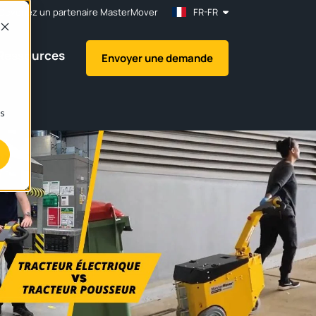
Devenez un partenaire MasterMover
FR-FR
Ressources
Envoyer une demande
e
ns