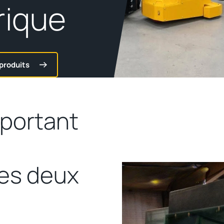
rique
 produits
mportant
les deux