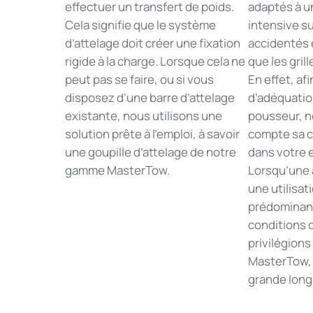
effectuer un transfert de poids.
adaptés à un
Cela signifie que le système
intensive su
d’attelage doit créer une fixation
accidentés 
rigide à la charge. Lorsque cela ne
que les grill
peut pas se faire, ou si vous
En effet, afi
disposez d’une barre d’attelage
d’adéquatio
existante, nous utilisons une
pousseur, n
solution prête à l’emploi, à savoir
compte sa c
une goupille d’attelage de notre
dans votre 
gamme MasterTow.
Lorsqu’une 
une utilisat
prédominan
conditions d
privilégions
MasterTow, 
grande long