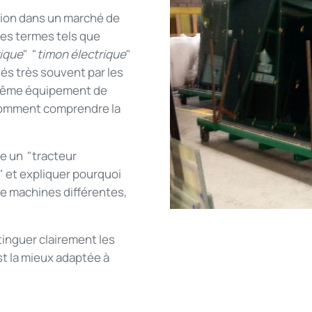
tion dans un marché de
Des termes tels que
rique
" "
timon électrique
"
isés très souvent par les
 même équipement de
comment comprendre la
ue un "tracteur
" et expliquer pourquoi
e machines différentes,
tinguer clairement les
st la mieux adaptée à