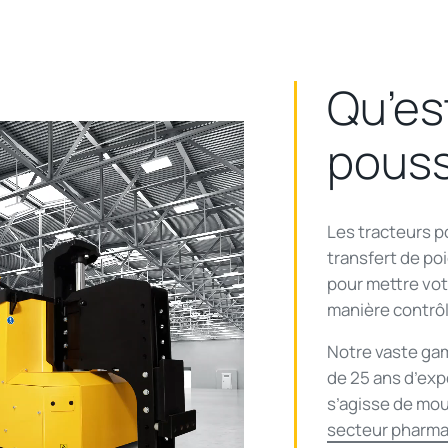
Qu’es
pouss
Les tracteurs p
transfert de po
pour mettre vot
manière contrô
ay
Notre vaste gam
de 25 ans d’exp
s’agisse de mo
secteur pharm