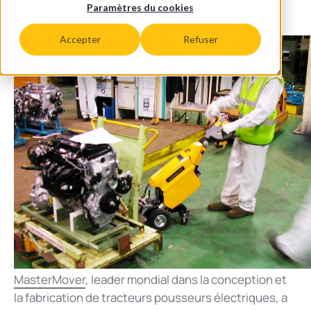
voitures de luxe
Paramètres du cookies
Accepter
Refuser
MasterMover
, leader mondial dans la conception et
la fabrication de tracteurs pousseurs électriques, a