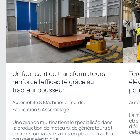
Un fabricant de transformateurs
Ter
renforce l'efficacité grâce au
élé
tracteur pousseur
pou
,
Automobile & Machinerie Lourde
Auto
Fabrication & Assemblage
La m
être 
Une grande multinationale spécialisée dans
d'éq
la production de moteurs, de générateurs et
cette
de transformateurs a mis en place le tracteur
pousseur électrique...