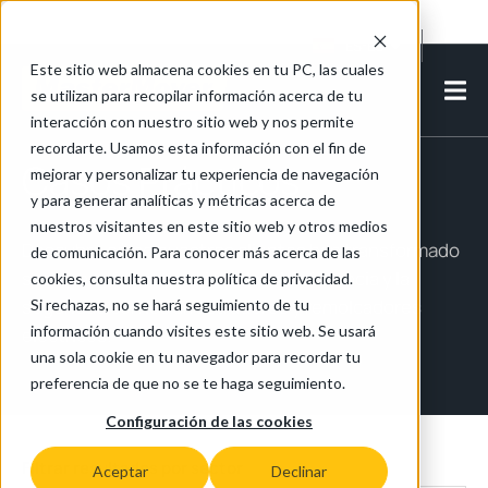
Cookie Settings
ES-ES
Este sitio web almacena cookies en tu PC, las cuales
se utilizan para recopilar información acerca de tu
interacción con nuestro sitio web y nos permite
recordarte. Usamos esta información con el fin de
Casos Prácticos
mejorar y personalizar tu experiencia de navegación
y para generar analíticas y métricas acerca de
nuestros visitantes en este sitio web y otros medios
Descubre cómo nuestros clientes han transformado
de comunicación. Para conocer más acerca de las
sus operaciones para impulsar la eficiencia y la
cookies, consulta nuestra política de privacidad.
seguridad con los arrastradores y remolcadores
Si rechazas, no se hará seguimiento de tu
información cuando visites este sitio web. Se usará
eléctricos.
una sola cookie en tu navegador para recordar tu
preferencia de que no se te haga seguimiento.
Configuración de las cookies
Filtrar resultados por sector
Aceptar
Declinar