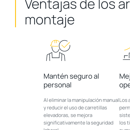
Ventajas de los a
montaje
Mantén seguro al
Mej
personal
ope
Al eliminar la manipulación manual
Los 
y reducir el uso de carretillas
perm
elevadoras, se mejora
sist
significativamente la seguridad
los 