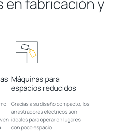
s en fabricación y
gas
Máquinas para
espacios reducidos
imo
Gracias a su diseño compacto, los
arrastradores eléctricos son
even
ideales para operar en lugares
a
con poco espacio.