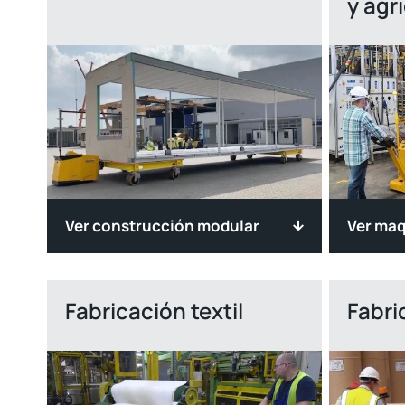
y agr
Ver construcción modular
Ver maq
Fabricación textil
Fabri