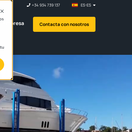
+34 934 739 137
ES-ES
nos
Empresa
Contacta con nosotros
 tu