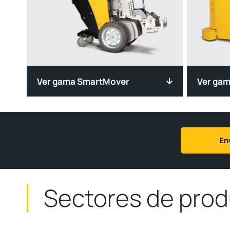
Ver gama SmartMover
Ver ga
En
Sectores de prod