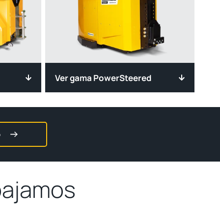
Ver gama PowerSteered
o
abajamos