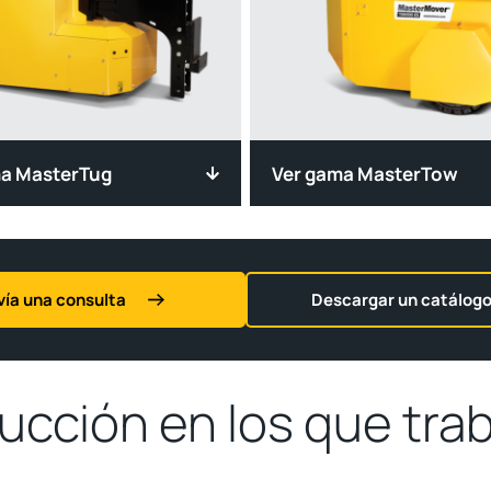
ma MasterTug
Ver gama MasterTow
vía una consulta
Descargar un catálog
ucción en los que tr