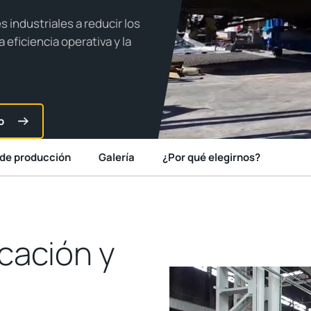
s industriales a reducir los
eficiencia operativa y la
o
de producción
Galería
¿Por qué elegirnos?
cación y