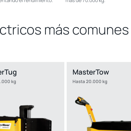
ntando el rendimiento.
más de 70.000 kg.
éctricos más comunes 
erTug
MasterTow
.000 kg
Hasta 20.000 kg