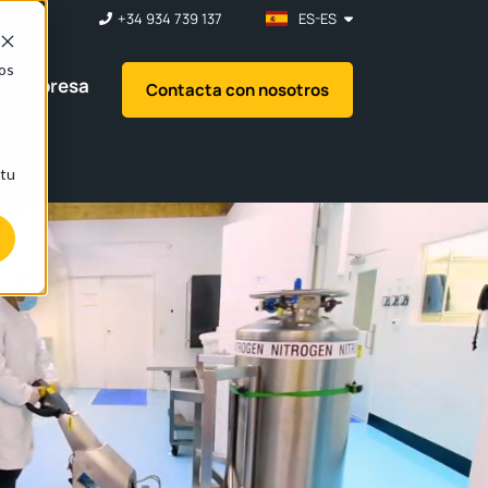
+34 934 739 137
ES-ES
nos
Empresa
Contacta con nosotros
 tu