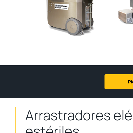
Pi
Arrastradores elé
estériles