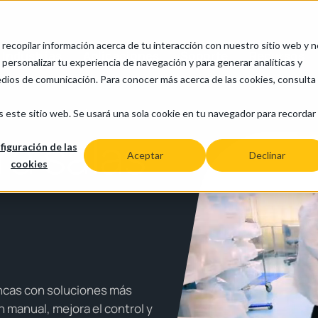
a recopilar información acerca de tu interacción con nuestro sitio web y 
Industrias
Aplicaciones
Soporte
Recursos
personalizar tu experiencia de navegación y para generar analíticas y
edios de comunicación. Para conocer más acerca de las cookies, consulta
uipos para salas blancas
s este sitio web. Se usará una sola cookie en tu navegador para recordar
ra salas
figuración de las
Aceptar
Declinar
cookies
ancas con soluciones más
n manual, mejora el control y