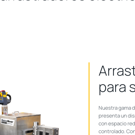
Arras
para s
Nuestra gama de
presenta un dis
con espacio red
controlado. Con