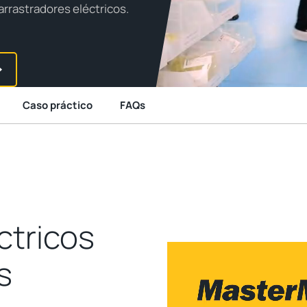
arrastradores eléctricos.
Caso práctico
FAQs
ctricos
s