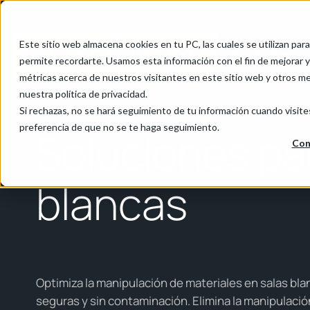
Este sitio web almacena cookies en tu PC, las cuales se utilizan par
Productos
permite recordarte. Usamos esta información con el fin de mejorar y 
métricas acerca de nuestros visitantes en este sitio web y otros m
nuestra política de privacidad.
Inicio
/
Industria farmacéutica y ciencias biosanitarias
/
Eq
Si rechazas, no se hará seguimiento de tu información cuando visite
preferencia de que no se te haga seguimiento.
Soluciones pa
Con
blancas
Optimiza la manipulación de materiales en salas bl
seguras y sin contaminación. Elimina la manipulació