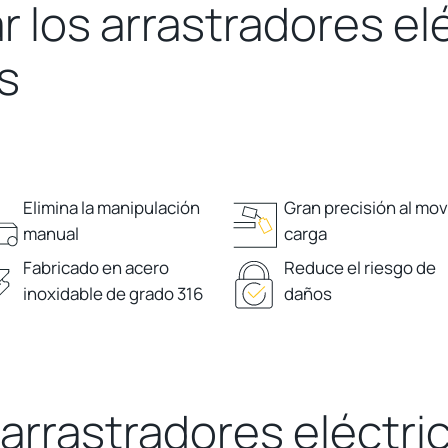
r los arrastradores el
s
Elimina la manipulación
Gran precisión al mov
manual
carga
Fabricado en acero
Reduce el riesgo de
inoxidable de grado 316
daños
rrastradores eléctric