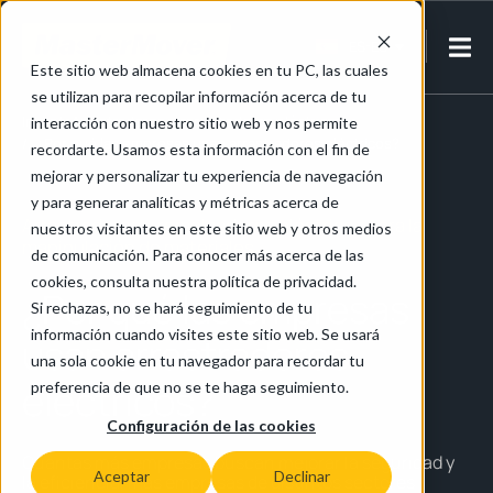
ES-ES
Este sitio web almacena cookies en tu PC, las cuales
se utilizan para recopilar información acerca de tu
Inicio
/
Arrastradores y remolcadores eléctricos
interacción con nuestro sitio web y nos permite
/
¿Por qué las empresas usan arrastradores eléctricos?
recordarte. Usamos esta información con el fin de
mejorar y personalizar tu experiencia de navegación
y para generar analíticas y métricas acerca de
Arrastradores y remolcadores eléctricos para la
nuestros visitantes en este sitio web y otros medios
manipulación de materiales
de comunicación. Para conocer más acerca de las
cookies, consulta nuestra política de privacidad.
¿Por qué las empresas
Si rechazas, no se hará seguimiento de tu
información cuando visites este sitio web. Se usará
usan arrastradores
una sola cookie en tu navegador para recordar tu
eléctricos?
preferencia de que no se te haga seguimiento.
Configuración de las cookies
Cuantas más empresas buscan mejorar la seguridad y
Aceptar
Declinar
la eficiencia, más empresas de distintos sectores