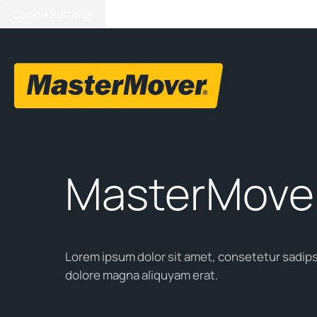
Cookie Settings
MasterMover
Lorem ipsum dolor sit amet, consetetur sadips
dolore magna aliquyam erat.