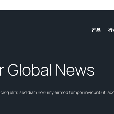
产品
行
 Global News
cing elitr, sed diam nonumy eirmod tempor invidunt ut labo