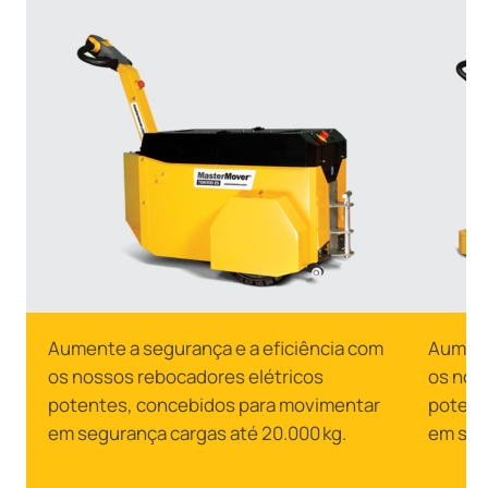
Aumente a segurança e a eficiência com
Aument
os nossos rebocadores elétricos
os nos
potentes, concebidos para movimentar
potent
em segurança cargas até 20.000 kg.
em seg