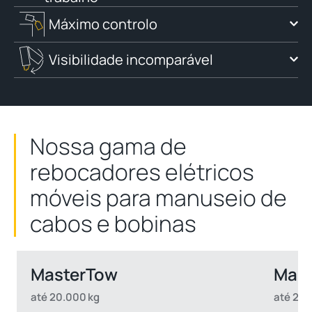
Máximo controlo
Visibilidade incomparável
Nossa gama de
rebocadores elétricos
móveis para manuseio de
cabos e bobinas
MasterTow
Mast
até 20.000 kg
até 20.