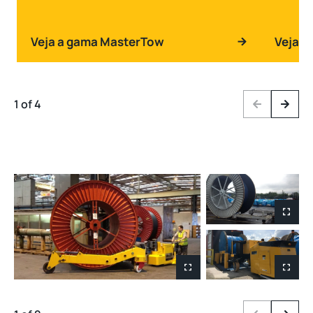
Veja a gama MasterTow
Veja a
1 of 4
Previous
Next