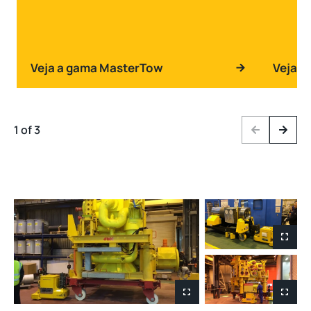
Veja a gama MasterTow
Veja a
1 of 3
Previous
Next