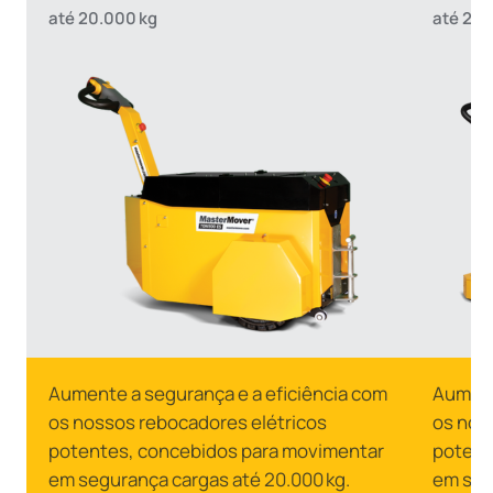
até 20.000 kg
até 20.
Aumente a segurança e a eficiência com
Aument
os nossos rebocadores elétricos
os nos
potentes, concebidos para movimentar
potent
em segurança cargas até 20.000 kg.
em seg