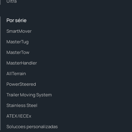
Ultra
Por série
SmartMover
MasterTug
MasterTow
MasterHandler
AllTerrain
PowerSteered
Trailer Moving System
Stainless Steel
ATEX/IECEx
Solucoes personalizadas