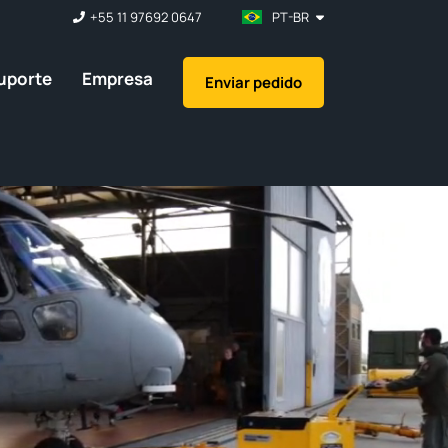
+55 11 97692 0647
PT-BR
uporte
Empresa
Enviar pedido