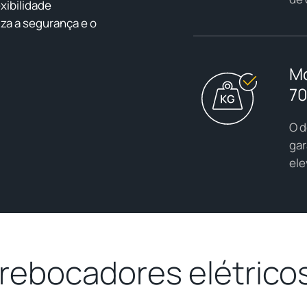
xibilidade
iza a segurança e o
Mo
70
O d
gar
ele
rebocadores elétrico