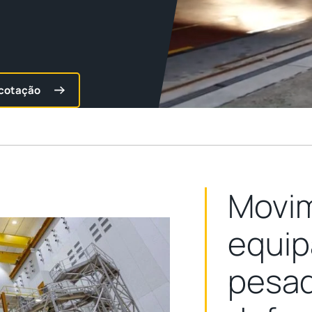
 cotação
Movi
equip
pesad