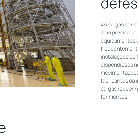
defe
As cargas sensí
com precisão e
equipamentos 
frequentemente
instalações de 
dispendiosos no
movimentações 
fabricantes da 
cargas requer (
ferimentos.
e