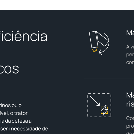
iciência
Ma
A v
per
cos
com
Má
ri
inos ou o
el, o trator
Com
ia da defesa a
pro
o sem necessidade de
de 