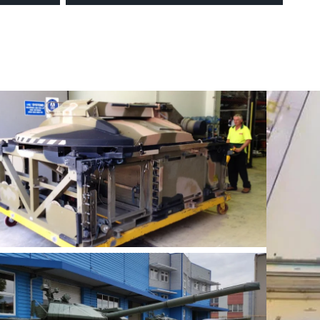
máxima visibilidade ao
tentes,
movimentar cargas até 70.000 kg
tar em
ou mais com a nossa solução
00 kg.
patenteada MultiLink.