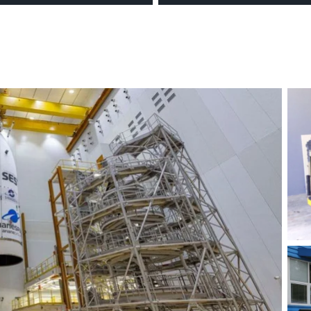
cia com os nossos
eficiência com os nossos
ores elétricos potentes,
rebocadores elétricos po
dos para movimentar em
concebidos para movimen
a cargas até 20.000 kg.
segurança cargas até 20.0