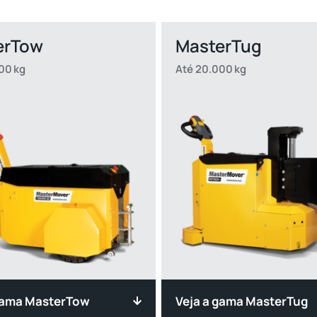
erTow
MasterTug
00 kg
Até 20.000 kg
gama MasterTow
Veja a gama MasterTug
 a segurança e a
Aumente a segurança e a