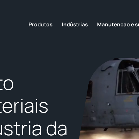
Produtos
Indústrias
Manutencao e s
to
eriais
stria da