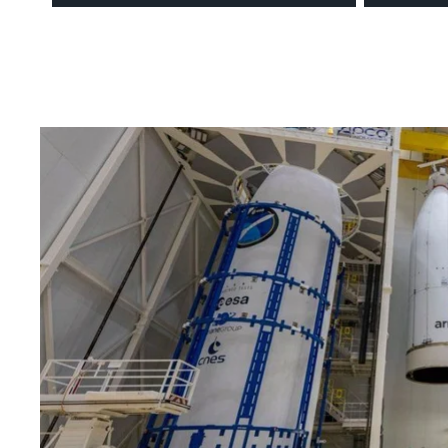
SmartMover é a solução ideal de
eficiên
manuseamento manual, uma vez
rebocad
que permite melhorar a segurança
concebi
em fabrico industrial, retalho ...
seguranç