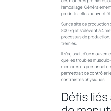
des matières premières ou 
l’emballage. Généralement
produits, elles peuvent ê
Sur ce site de production
800 kg et s’élèvent à 4 mè
processus de production, 
trémies.
Il s’agissait d’un mouvemen
que les troubles musculo-
membres du personnel des a
permettrait de contrôler 
contraintes physiques.
Défis lié
de manute