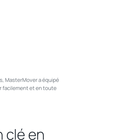
es, MasterMover a équipé
r facilement et en toute
 clé en