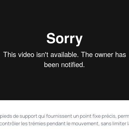
pieds de support qui fournissent un point fixe précis, per
 contrôler les trémies pendant le mouvement, sans limiter 