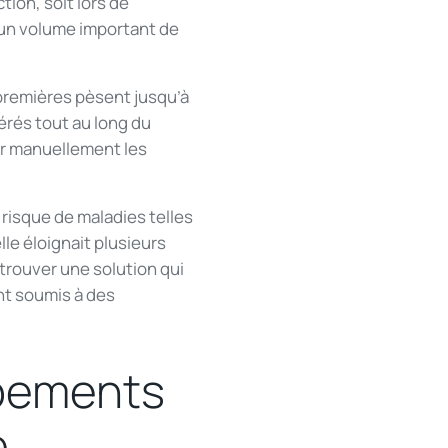
ion, soit lors de
 un volume important de
 premières pèsent jusqu’à
érés tout au long du
er manuellement les
e risque de maladies telles
e éloignait plusieurs
 trouver une solution qui
nt soumis à des
ipements
e