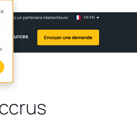
Devenez un partenaire MasterMover
FR-FR
Ressources
Envoyer une demande
ns
accrus