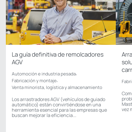
La guía definitiva de remolcadores
Arr
AGV
sol
car
,
Automoción e industria pesada
,
Fabricación y montaje
Fabr
Venta minorista, logística y almacenamiento
Como
prob
Los arrastradores AGV (vehículos de guiado
Mast
automático) están convirtiéndose en una
vez 
herramienta esencial para las empresas que
buscan mejorar la eficiencia...