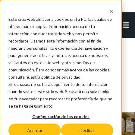
Cookie Settings
ES-ES
Este sitio web almacena cookies en tu PC, las cuales se
utilizan para recopilar información acerca de tu
interacción con nuestro sitio web y nos permite
recordarte. Usamos esta información con el fin de
mejorar y personalizar tu experiencia de navegación y
Back to all articles - translate
para generar analíticas y métricas acerca de nuestros
visitantes en este sitio web y otros medios de
comunicación. Para conocer más acerca de las cookies,
Hörmann descubre las
consulta nuestra política de privacidad.
ventajas de una
Si rechazas, no se hará seguimiento de tu información
cuando visites este sitio web. Se usará una sola cookie
producción impecable
en tu navegador para recordar tu preferencia de que no
se te haga seguimiento.
Configuración de las cookies
Aceptar
Declinar