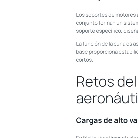
Los soportes de motores 
conjunto forman un sistem
soporte específico, diseña
La función de la cuna es a
base proporciona estabilid
cortos.
Retos de
aeronáuti
Cargas de alto va
Es fácil subestimar el val