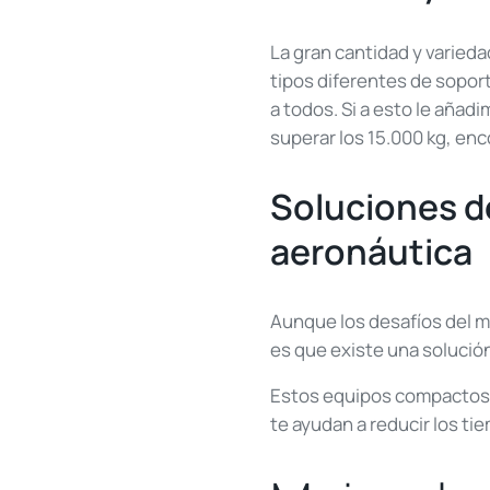
La gran cantidad y varied
tipos diferentes de sopor
a todos. Si a esto le aña
superar los 15.000 kg, en
Soluciones d
aeronáutica
Aunque los desafíos del 
es que existe una solución
Estos equipos compactos 
te ayudan a reducir los ti