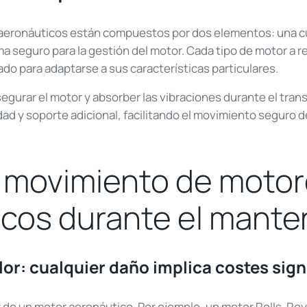
aeronáuticos están compuestos por dos elementos: una cu
a seguro para la gestión del motor. Cada tipo de motor a r
do para adaptarse a sus características particulares.
segurar el motor y absorber las vibraciones durante el trans
ad y soporte adicional, facilitando el movimiento seguro d
l movimiento de moto
cos durante el mante
lor: cualquier daño implica costes sign
or de un motor aeronáutico. Por ejemplo, un motor Rolls-Ro