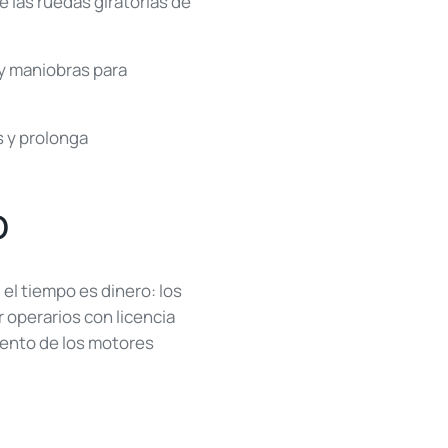
las ruedas giratorias de
y maniobras para
s y prolonga
O
el tiempo es dinero: los
r operarios con licencia
miento de los motores
.