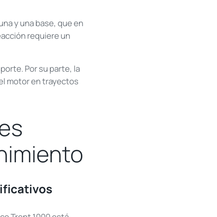
na y una base, que en
eacción requiere un
porte. Por su parte, la
el motor en trayectos
res
nimiento
ificativos
yce Trent 1000 está