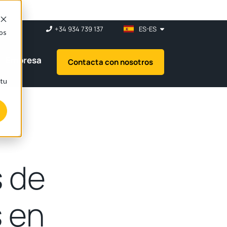
+34 934 739 137
ES-ES
nos
Empresa
Contacta con nosotros
 tu
 de
 en