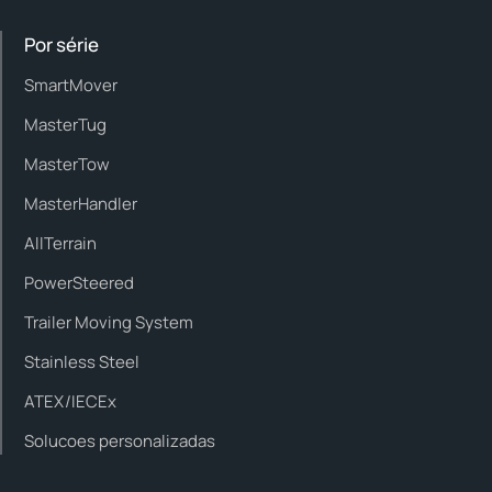
Por série
SmartMover
MasterTug
MasterTow
MasterHandler
AllTerrain
PowerSteered
Trailer Moving System
Stainless Steel
ATEX/IECEx
Solucoes personalizadas