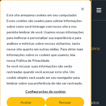
PT-PT
Este site armazena cookies em seu computador.
Esses cookies são usados para coletar informações
Inicial
/
Retalho, logística e armazenamento
sobre como você interage com nosso site e nos
/
Movimentação de atrelados
permite lembrar de você. Usamos essas informações
para melhorar e personalizar sua experiência e para
análises e métricas sobre nossos visitantes, tanto
Movimentação eficiente de atrelados para armazéns
nesse site quanto em outras mídias. Para obter mais
movimentados
informações sobre os cookies que usamos, leia
nossa Política de Privacidade.
Movimentação de
Se você recusar, suas informações não serão
rastreadas quando você acessar este site. Um
atrelados
cookie simples será usado em seu navegador para
lembrar sobre sua preferência de não ser rastreado.
Os gestores de logística e frotas confiam nos
Configurações de cookies
rebocadores elétricos da MasterMover para
melhorar a eficiência na movimentação de atrelados
Aceitar
Recusar