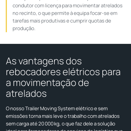
condutor com licença para movimentar atrelados
no recinto, o que permite à equipa focar-se em
tarefas mais produtivas e cumprir quotas de
produção.
As vantagens dos
rebocadores elétricos para
a movimentação de
atrelados
O nosso Trailer Moving System elétrico e sem
emissões torna mais leve o trabalho com atrelados
sem carga até 20 000 kg, o que faz dele a solução