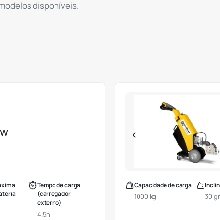
 modelos disponíveis.
ow
áxima
Tempo de carga
Capacidade de carga
Incli
ateria
(carregador
1000 kg
30 g
externo)
4.5h