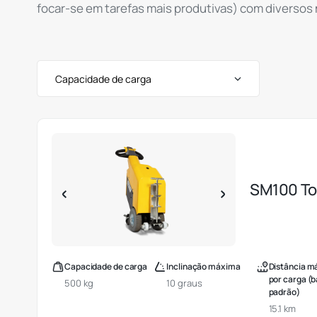
focar-se em tarefas mais produtivas) com diversos
Capacidade de carga
SM100 T
Capacidade de carga
Inclinação máxima
Distância m
por carga (b
500 kg
10 graus
padrão)
15.1 km