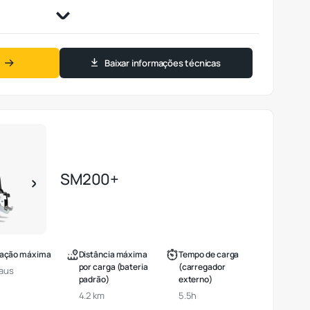
Baixar informações técnicas
SM200+
nação máxima
Distância máxima
Tempo de carga
por carga (bateria
(carregador
raus
padrão)
externo)
4.2 km
5.5h