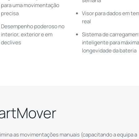
semana
para uma movimentação
precisa
Visor para dados em te
real
Desempenho poderoso no
interior, exterior e em
Sistema de carregamen
declives
inteligente para máxim
longevidade da bateri
martMover
imina as movimentações manuais (capacitando a equipa a