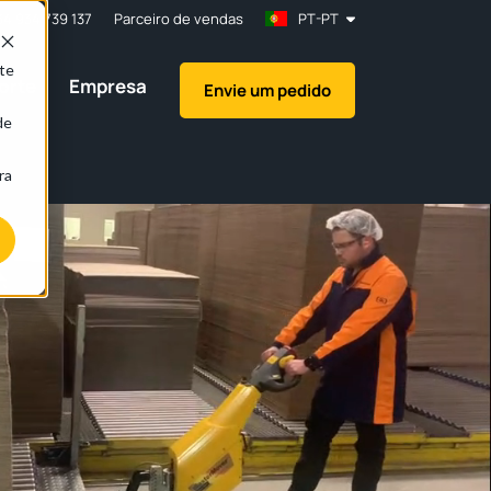
34 934 739 137
Parceiro de vendas
PT-PT
te
orte
Empresa
Envie um pedido
de
ra