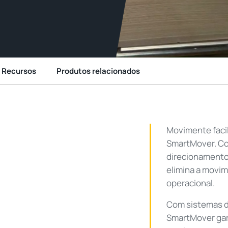
Recursos
Produtos relacionados
Movimente faci
SmartMover. Co
direcionamento
elimina a movim
operacional.
Com sistemas d
SmartMover gar