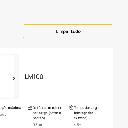
Limpar tudo
LM100
nação máxima
Distância máxima
Tempo de carga
por carga (bateria
(carregador
raus
padrão)
externo)
9.3 km
4.5h