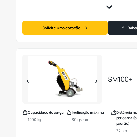
Solicite uma cotação
Baix
SM100+
Capacidade de carga
Inclinação máxima
Distância m
por carga (b
1200 kg
30 graus
padrão)
7.7 km