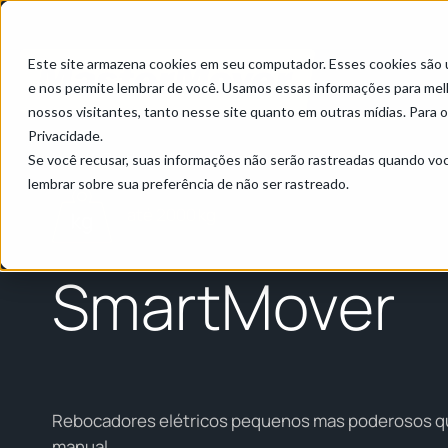
Este site armazena cookies em seu computador. Esses cookies são 
e nos permite lembrar de você. Usamos essas informações para melho
nossos visitantes, tanto nesse site quanto em outras mídias. Para 
Privacidade.
Inicial
/
Produtos
/
SmartMover
Se você recusar, suas informações não serão rastreadas quando vo
lembrar sobre sua preferência de não ser rastreado.
até 2000 kg
SmartMover
Rebocadores elétricos pequenos mas poderosos q
manual.