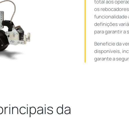
total aos oper
os rebocadores
funcionalidade
definições vari
para garantir a
Beneficie da ve
disponíveis, in
garante a segur
rincipais da