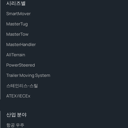
시리즈별
SmartMover
MasterTug
MasterTow
MasterHandler
AllTerrain
PowerSteered
Trailer Moving System
스테인리스-스틸
ATEX/IECEx
산업 분야
항공 우주