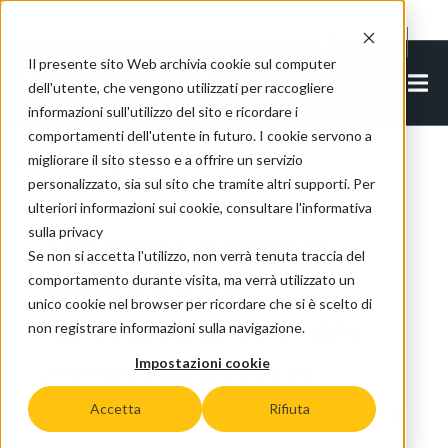
Cookie Settings
IT-IT
Il presente sito Web archivia cookie sul computer
dell'utente, che vengono utilizzati per raccogliere
informazioni sull'utilizzo del sito e ricordare i
comportamenti dell'utente in futuro. I cookie servono a
migliorare il sito stesso e a offrire un servizio
Torna agli articoli
personalizzato, sia sul sito che tramite altri supporti. Per
ulteriori informazioni sui cookie, consultare l'informativa
sulla privacy
Trainatori pedonali
Se non si accetta l'utilizzo, non verrà tenuta traccia del
agevolano la
comportamento durante visita, ma verrà utilizzato un
unico cookie nel browser per ricordare che si è scelto di
movimentazione dei
non registrare informazioni sulla navigazione.
componenti in un
Impostazioni cookie
impianto di verniciatura
Accetta
Rifiuta