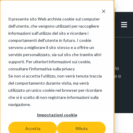
Cookie Settings
IT-IT
Il presente sito Web archivia cookie sul computer
dell'utente, che vengono utilizzati per raccogliere
informazioni sull'utilizzo del sito e ricordare i
comportamenti dell'utente in futuro. I cookie
MasterMover Blog
servono a migliorare il sito stesso e a offrire un
servizio personalizzato, sia sul sito che tramite altri
supporti. Per ulteriori informazioni sui cookie,
Benvenuto nel blog MasterMover, il tuo hub per le
consultare l'informativa sulla privacy
ultime competenze, approfondimenti sul settore e
Se non si accetta l'utilizzo, non verrà tenuta traccia
risorse essenziali per ottimizzare i processi di
del comportamento durante visita, ma verrà
utilizzato un unico cookie nel browser per ricordare
movimentazione dei materiali.
che si è scelto di non registrare informazioni sulla
navigazione.
Impostazioni cookie
Filtra i risultati per settore
Accetta
Rifiuta