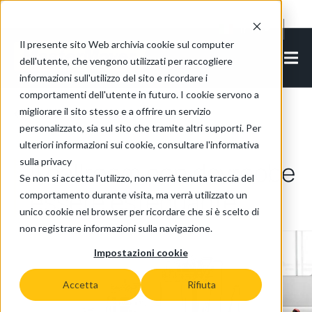
Cookie Settings
IT-IT
Il presente sito Web archivia cookie sul computer
dell'utente, che vengono utilizzati per raccogliere
informazioni sull'utilizzo del sito e ricordare i
comportamenti dell'utente in futuro. I cookie servono a
migliorare il sito stesso e a offrire un servizio
Torna agli articoli
personalizzato, sia sul sito che tramite altri supporti. Per
ulteriori informazioni sui cookie, consultare l'informativa
sulla privacy
Il ballroom non dovrebbe
Se non si accetta l'utilizzo, non verrà tenuta traccia del
essere estenuante
comportamento durante visita, ma verrà utilizzato un
unico cookie nel browser per ricordare che si è scelto di
non registrare informazioni sulla navigazione.
Impostazioni cookie
Accetta
Rifiuta