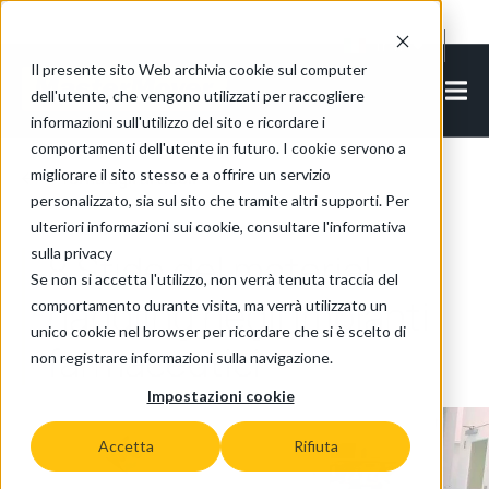
Cookie Settings
IT-IT
Il presente sito Web archivia cookie sul computer
dell'utente, che vengono utilizzati per raccogliere
informazioni sull'utilizzo del sito e ricordare i
comportamenti dell'utente in futuro. I cookie servono a
migliorare il sito stesso e a offrire un servizio
Torna agli articoli
personalizzato, sia sul sito che tramite altri supporti. Per
ulteriori informazioni sui cookie, consultare l'informativa
sulla privacy
8 Sfide del material
Se non si accetta l'utilizzo, non verrà tenuta traccia del
handling negli impianti
comportamento durante visita, ma verrà utilizzato un
unico cookie nel browser per ricordare che si è scelto di
farmaceutici
non registrare informazioni sulla navigazione.
Impostazioni cookie
Accetta
Rifiuta