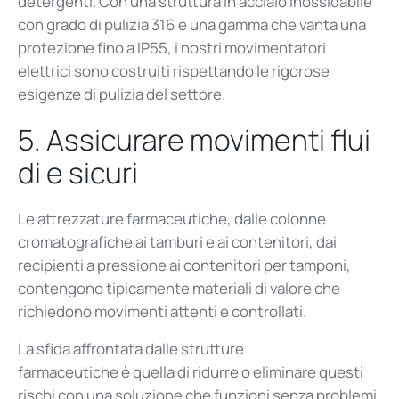
detergenti. Con una struttura in acciaio inossidabile
con grado di pulizia 316 e una gamma che vanta una
protezione fino a IP55, i nostri movimentatori
elettrici sono costruiti rispettando le rigorose
esigenze di pulizia del settore.
5.
Assicurare
movimenti
flui
d
i e sicuri
Le attrezzature farmaceutiche, dalle colonne
cromatografiche ai tamburi e ai contenitori, dai
recipienti a pressione ai contenitori per tamponi,
contengono tipicamente materiali di valore che
richiedono movimenti attenti e controllati.
La sfida affrontata dalle strutture
farmaceutiche
è
quella di ridurre o eliminare questi
rischi con una soluzione che funzioni senza problemi.