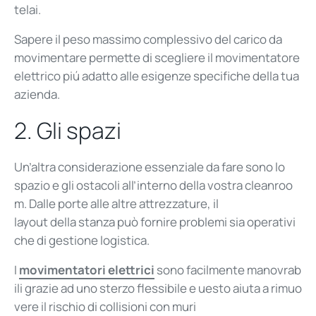
telai.
Sapere il peso massimo complessivo del carico da
movimentare permette di scegliere il movimentatore
elettrico piú adatto alle esigenze specifiche della tua
azienda.
2.
G
li
spazi
Un’altra
considerazione
essenziale
da fare sono lo
s
pazio
e
gli
ostacoli
all’interno
del
la
vostra
cleanroo
m
. Dalle
porte
alle
altre
attrezzature
, il
layout
della
stanza
può
fornire
problemi
sia
operativi
ch
e
di
gestione logistica
.
I
movimentatori
elettrici
sono
facilmente
manovrab
ili
grazie
ad
uno
sterzo
flessibile
e
uesto
aiuta
a
rimuo
vere
il
rischio
di
collisioni
con muri