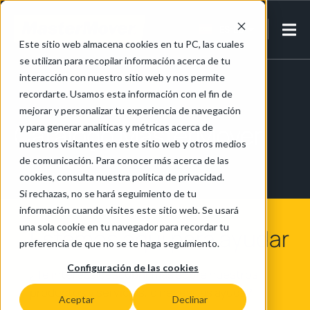
ES-ES
Este sitio web almacena cookies en tu PC, las cuales
se utilizan para recopilar información acerca de tu
Inicio
/
Catálogo MasterMover
interacción con nuestro sitio web y nos permite
recordarte. Usamos esta información con el fin de
mejorar y personalizar tu experiencia de navegación
Catálogo MasterMover
y para generar analíticas y métricas acerca de
nuestros visitantes en este sitio web y otros medios
de comunicación. Para conocer más acerca de las
cookies, consulta nuestra política de privacidad.
Si rechazas, no se hará seguimiento de tu
información cuando visites este sitio web. Se usará
una sola cookie en tu navegador para recordar tu
Estamos aquí para ayudar
preferencia de que no se te haga seguimiento.
Configuración de las cookies
¿Te interesa descubrir más sobre nuestros
productos y servicios, o necesitas ayuda?
Aceptar
Declinar