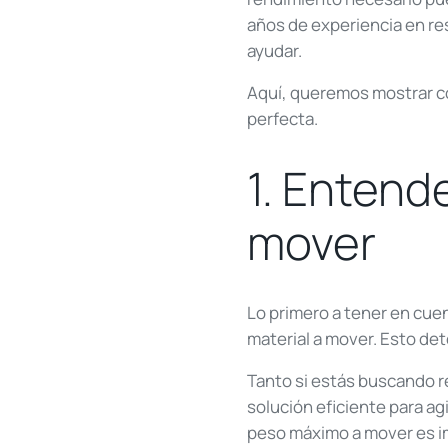
años de experiencia en re
ayudar.
Aquí, queremos mostrar có
perfecta.
1. Entend
mover
Lo primero a tener en cuen
material a mover. Esto de
Tanto si estás buscando r
solución eficiente para a
peso máximo a mover es imp