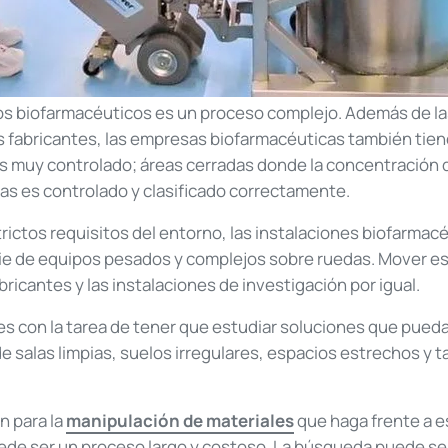
os biofarmacéuticos es un proceso complejo. Además de las 
os fabricantes, las empresas biofarmacéuticas también tien
ias muy controlado; áreas cerradas donde la concentració
las es controlado y clasificado correctamente.
ictos requisitos del entorno, las instalaciones biofarmacé
rie de equipos pesados y complejos sobre ruedas. Mover 
bricantes y las instalaciones de investigación por igual.
ones con la tarea de tener que estudiar soluciones que pue
e salas limpias, suelos irregulares, espacios estrechos y 
n para la
manipulación de materiales
que haga frente a e
ede ser un proceso largo y costoso. La búsqueda puede se