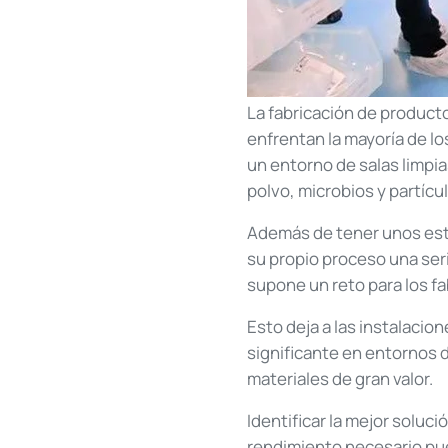
La fabricación de product
enfrentan la mayoría de l
un entorno de salas limp
polvo, microbios y partícu
Además de tener unos estr
su propio proceso una se
supone un reto para los fa
Esto deja a las instalaci
significante en entornos d
materiales de gran valor.
Identificar la mejor solució
rendimiento necesario pu