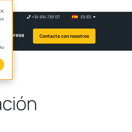
+34 934 739 137
ES-ES
nos
Empresa
Contacta con nosotros
 tu
ación