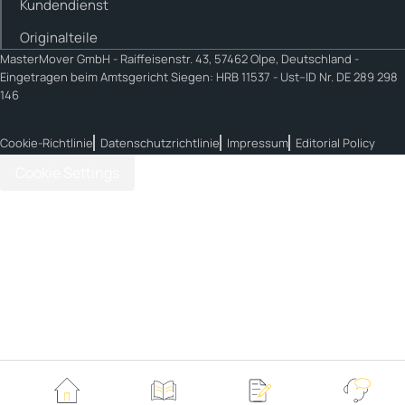
Kundendienst
Originalteile
MasterMover GmbH -
Raiffeisenstr. 43, 57462 Olpe, Deutschland -
Eingetragen beim Amtsgericht Siegen: HRB 11537 - Ust–ID Nr. DE 289 298
146
Cookie-Richtlinie
Datenschutzrichtlinie
Impressum
Editorial Policy
Cookie Settings