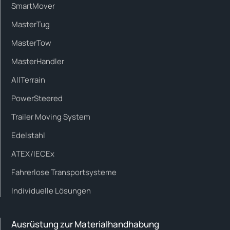
SmartMover
MasterTug
MasterTow
MasterHandler
AllTerrain
PowerSteered
Trailer Moving System
Edelstahl
ATEX/IECEx
Fahrerlose Transportsysteme
Individuelle Lösungen
Ausrüstung zur Materialhandhabung