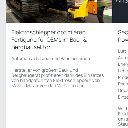
Elektroschlepper optimieren
Sec
Fertigung für OEMs im Bau- &
Pow
Bergbausektor
Luft
Auto
Automotive & Land- und Baumaschinen
Ener
Hersteller von großem Bau- und
Lebe
Bergbaugerät profitieren dank des Einsatzes
Prod
von handgeführten Elektroschleppern von
Phar
MasterMover von den Vorteilen der...
Gebä
Einz
Wir 
Elek
um s
Steu