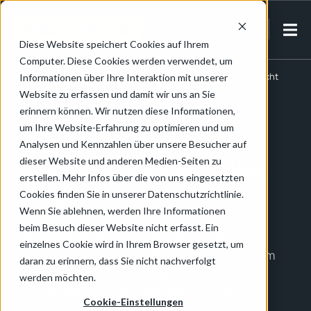
DE-DE
Diese Website speichert Cookies auf Ihrem
Computer. Diese Cookies werden verwendet, um
Home
/
Elektroschlepper Wissen
/
Elektroschlepper Übersicht
Informationen über Ihre Interaktion mit unserer
Website zu erfassen und damit wir uns an Sie
erinnern können. Wir nutzen diese Informationen,
Elektroschlepper für die Materialhandhabung
um Ihre Website-Erfahrung zu optimieren und um
Analysen und Kennzahlen über unsere Besucher auf
Elektroschlepper - Was
dieser Website und anderen Medien-Seiten zu
erstellen. Mehr Infos über die von uns eingesetzten
ist das?
Cookies finden Sie in unserer Datenschutzrichtlinie.
Wenn Sie ablehnen, werden Ihre Informationen
beim Besuch dieser Website nicht erfasst. Ein
Ein Elektroschlepper ist ein akkubetriebenes,
einzelnes Cookie wird in Ihrem Browser gesetzt, um
mitgängergeführtes Materialtransportgerät zum
daran zu erinnern, dass Sie nicht nachverfolgt
Bewegen rollender Lasten. Elektroschlepper
werden möchten.
ersetzen das manuelle Schieben und Ziehen
Cookie-Einstellungen
vollständig.