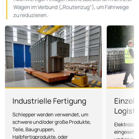
Wagen im Verbund („Routenzug"), um Fahrwege
zu reduzieren.
Industrielle Fertigung
Einzel
Logisti
Schlepper werden verwendet, um
schwere und/oder große Produkte,
Elektrosch
Teile,
Baugruppen,
eingesetzt
Halbfertigprodukte
, oder