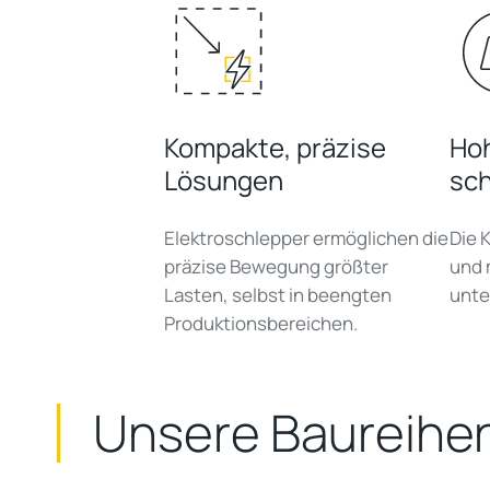
Kompakte, präzise
Hoh
Lösungen
sc
Elektroschlepper ermöglichen die
Die 
präzise Bewegung größter
und 
Lasten, selbst in beengten
unter
Produktionsbereichen.
Unsere Baureihen