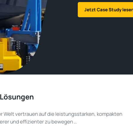
Jetzt Case Study lese
re Lösungen
r Welt vertrauen auf die leistungsstarken, kompakten
herer und effizienter zu bewegen …