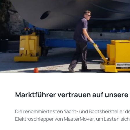
Marktführer vertrauen auf unse
Die renommiertesten Yacht- und Bootshersteller de
Elektroschlepper von
MasterMover
, um Lasten sic