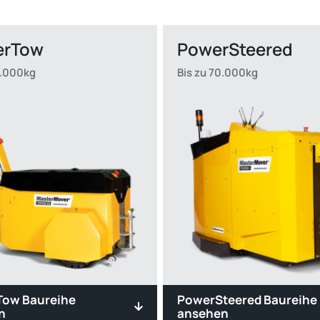
erTow
PowerSteered
0.000kg
Bis zu 70.000kg
Tow Baureihe
PowerSteered Baureihe
n
ansehen