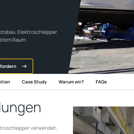
otsbau. Elektroschlepper
ngstem Raum.
fordern
ktion
Case Study
Warum wir?
FAQs
dungen
troschlepper verwendet,