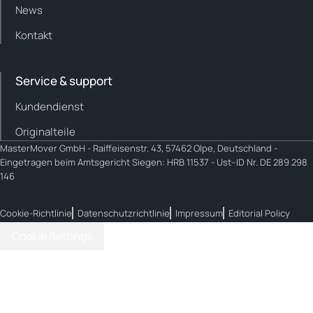
News
Kontakt
Service & support
Kundendienst
Originalteile
MasterMover GmbH -
Raiffeisenstr. 43, 57462 Olpe, Deutschland -
Eingetragen beim Amtsgericht Siegen: HRB 11537 - Ust–ID Nr. DE 289 298
146
Cookie-Richtlinie
Datenschutzrichtlinie
Impressum
Editorial Policy
Cookie Settings