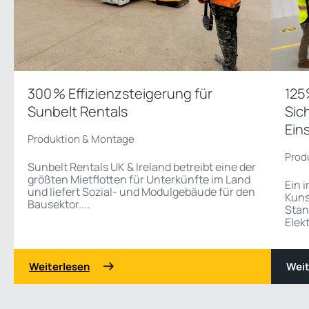
300 % Effizienzsteigerung für
125
Sunbelt Rentals
Sic
Ein
Produktion & Montage
Prod
Sunbelt Rentals UK & Ireland betreibt eine der
größten Mietflotten für Unterkünfte im Land
Ein 
und liefert Sozial- und Modulgebäude für den
Kuns
Bausektor....
Stan
Elek
Weiterlesen
Weit