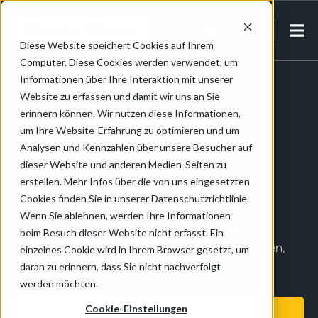
DE-AT
Diese Website speichert Cookies auf Ihrem
Computer. Diese Cookies werden verwendet, um
Home
/
Fertigung & Montage
/
Textilien
Informationen über Ihre Interaktion mit unserer
Website zu erfassen und damit wir uns an Sie
erinnern können. Wir nutzen diese Informationen,
Maschinen zur
um Ihre Website-Erfahrung zu optimieren und um
Analysen und Kennzahlen über unsere Besucher auf
Textilhandhabung
dieser Website und anderen Medien-Seiten zu
erstellen. Mehr Infos über die von uns eingesetzten
Cookies finden Sie in unserer Datenschutzrichtlinie.
Minimieren Sie das Risiko von Muskel-Skelett-
Wenn Sie ablehnen, werden Ihre Informationen
Erkrankungen und vermeiden Sie manuelle
beim Besuch dieser Website nicht erfasst. Ein
Handhabung beim Bewegen schwerer Stoffrollen,
einzelnes Cookie wird in Ihrem Browser gesetzt, um
Geräte und Materialien in der Textilindustrie.
daran zu erinnern, dass Sie nicht nachverfolgt
werden möchten.
Cookie-Einstellungen
Produktvorführung anfragen