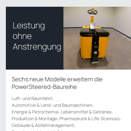
Sechs neue Modelle erweitern die
PowerSteered-Baureihe
,
Luft- und Raumfahrt
,
Automotive & Land- und Baumaschinen
,
,
Energie & Petrochemie
Lebensmittel & Getränke
,
,
Produktion & Montage
Pharmazeutik & Life-Sciences
,
Gebäude & Abfallmanagement