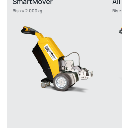
SmartMover
AllTe
Bis zu 2.000kg
Bis zu 