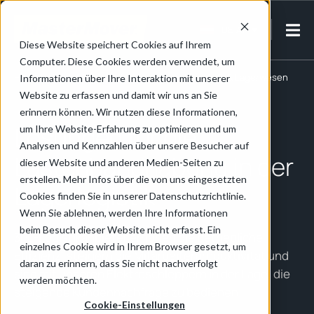
DE-AT
Diese Website speichert Cookies auf Ihrem
Computer. Diese Cookies werden verwendet, um
Home
/
Handel, Logistik & Lagerhaltung
/
Logistik & Lagerwesen
Informationen über Ihre Interaktion mit unserer
Website zu erfassen und damit wir uns an Sie
erinnern können. Wir nutzen diese Informationen,
Lösungen für die
um Ihre Website-Erfahrung zu optimieren und um
Analysen und Kennzahlen über unsere Besucher auf
Lastenhandhabung in der
dieser Website und anderen Medien-Seiten zu
erstellen. Mehr Infos über die von uns eingesetzten
Lagerlogistik
Cookies finden Sie in unserer Datenschutzrichtlinie.
Wenn Sie ablehnen, werden Ihre Informationen
beim Besuch dieser Website nicht erfasst. Ein
3PL-Logistikanbieter erhöhen die betriebliche
einzelnes Cookie wird in Ihrem Browser gesetzt, um
Effizienz, steigern die Mitarbeiterproduktivität und
daran zu erinnern, dass Sie nicht nachverfolgt
sind mit unseren Elektroschleppern in der Lage, die
werden möchten.
steigende Kundennachfrage zu bedienen.
Cookie-Einstellungen