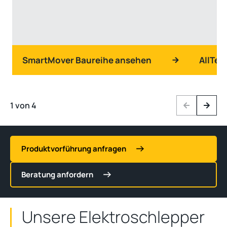
SmartMover Baureihe ansehen
AllTer
1 von 4
Previous
Next
Produktvorführung anfragen
Beratung anfordern
Unsere Elektroschlepper