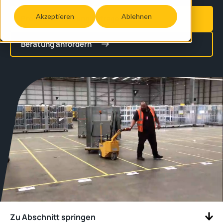
Akzeptieren
Ablehnen
Produktvorführung anfragen
Beratung anfordern
Zu Abschnitt springen